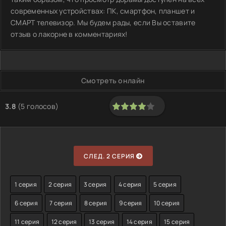
современных устройствах: ПК, смартфон, планшет и
СМАРТ телевизор. Мы будем рады, если Вы оставите
отзыв о лакорне в комментариях!
Смотреть онлайн
3.8
(
5
голосов)
80
1
2
3
4
5
СЛЕД. 2 СЕРИЯ
1 серия
2 серия
3 серия
4 серия
5 серия
6 серия
7 серия
8 серия
9 серия
10 серия
11 серия
12 серия
13 серия
14 серия
15 серия