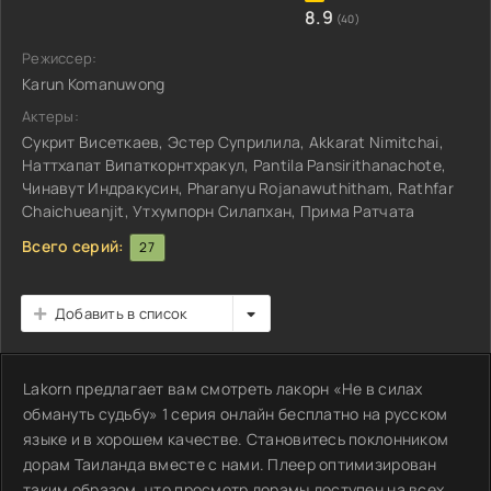
8.9
(40)
Режиссер:
Karun Komanuwong
Актеры:
Сукрит Висеткаев, Эстер Суприлила, Akkarat Nimitchai,
Наттхапат Випаткорнтхракул, Pantila Pansirithanachote,
Чинавут Индракусин, Pharanyu Rojanawuthitham, Rathfar
Chaichueanjit, Утхумпорн Силапхан, Прима Ратчата
Всего серий:
27
Добавить в список
Lakorn предлагает вам смотреть лакорн «Не в силах
обмануть судьбу» 1 серия онлайн бесплатно на русском
языке и в хорошем качестве. Становитесь поклонником
дорам Таиланда вместе с нами. Плеер оптимизирован
таким образом, что просмотр дорамы доступен на всех