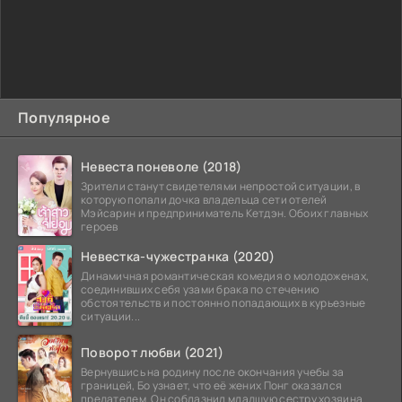
Популярное
Невеста поневоле (2018)
Зрители станут свидетелями непростой ситуации, в
которую попали дочка владельца сети отелей
Мэйсарин и предприниматель Кетдэн. Обоих главных
героев
Невестка-чужестранка (2020)
Динамичная романтическая комедия о молодоженах,
соединивших себя узами брака по стечению
обстоятельств и постоянно попадающих в курьезные
ситуации...
Поворот любви (2021)
Вернувшись на родину после окончания учебы за
границей, Бо узнает, что её жених Понг оказался
предателем. Он соблазнил младшую сестру хозяина