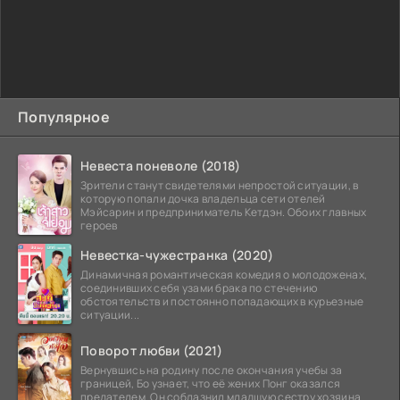
Популярное
Невеста поневоле (2018)
Зрители станут свидетелями непростой ситуации, в
которую попали дочка владельца сети отелей
Мэйсарин и предприниматель Кетдэн. Обоих главных
героев
Невестка-чужестранка (2020)
Динамичная романтическая комедия о молодоженах,
соединивших себя узами брака по стечению
обстоятельств и постоянно попадающих в курьезные
ситуации...
Поворот любви (2021)
Вернувшись на родину после окончания учебы за
границей, Бо узнает, что её жених Понг оказался
предателем. Он соблазнил младшую сестру хозяина