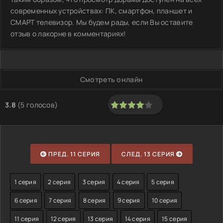
современных устройствах: ПК, смартфон, планшет и
СМАРТ телевизор. Мы будем рады, если Вы оставите
отзыв о лакорне в комментариях!
Смотреть онлайн
3.8
(
5
голосов)
80
1
2
3
4
5
ПРЕД. 11 СЕРИЯ
СЛЕД. 13 СЕРИЯ
1 серия
2 серия
3 серия
4 серия
5 серия
6 серия
7 серия
8 серия
9 серия
10 серия
11 серия
12 серия
13 серия
14 серия
15 серия