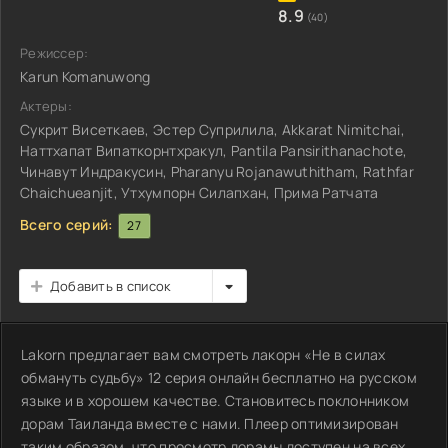
8.9
(40)
Режиссер:
Karun Komanuwong
Актеры:
Сукрит Висеткаев, Эстер Суприлила, Akkarat Nimitchai,
Наттхапат Випаткорнтхракул, Pantila Pansirithanachote,
Чинавут Индракусин, Pharanyu Rojanawuthitham, Rathfar
Chaichueanjit, Утхумпорн Силапхан, Прима Ратчата
Всего серий:
27
Добавить в список
Lakorn предлагает вам смотреть лакорн «Не в силах
обмануть судьбу» 12 серия онлайн бесплатно на русском
языке и в хорошем качестве. Становитесь поклонником
дорам Таиланда вместе с нами. Плеер оптимизирован
таким образом, что просмотр дорамы доступен на всех