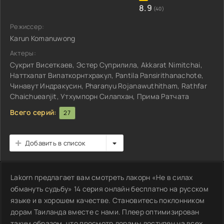
8.9
(40)
Режиссер:
Karun Komanuwong
Актеры:
Сукрит Висеткаев, Эстер Суприлила, Akkarat Nimitchai,
Наттхапат Випаткорнтхракул, Pantila Pansirithanachote,
Чинавут Индракусин, Pharanyu Rojanawuthitham, Rathfar
Chaichueanjit, Утхумпорн Силапхан, Прима Ратчата
Всего серий:
27
Добавить в список
Lakorn предлагает вам смотреть лакорн «Не в силах
обмануть судьбу» 14 серия онлайн бесплатно на русском
языке и в хорошем качестве. Становитесь поклонником
дорам Таиланда вместе с нами. Плеер оптимизирован
таким образом, что просмотр дорамы доступен на всех