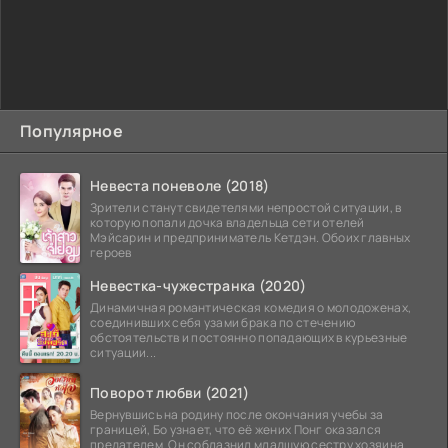
Популярное
Невеста поневоле (2018)
Зрители станут свидетелями непростой ситуации, в
которую попали дочка владельца сети отелей
Мэйсарин и предприниматель Кетдэн. Обоих главных
героев
Невестка-чужестранка (2020)
Динамичная романтическая комедия о молодоженах,
соединивших себя узами брака по стечению
обстоятельств и постоянно попадающих в курьезные
ситуации...
Поворот любви (2021)
Вернувшись на родину после окончания учебы за
границей, Бо узнает, что её жених Понг оказался
предателем. Он соблазнил младшую сестру хозяина