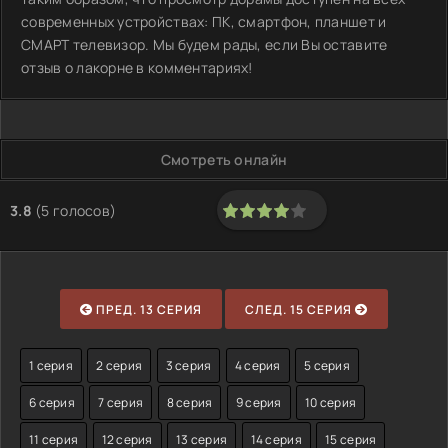
современных устройствах: ПК, смартфон, планшет и
СМАРТ телевизор. Мы будем рады, если Вы оставите
отзыв о лакорне в комментариях!
Смотреть онлайн
3.8
(
5
голосов)
80
1
2
3
4
5
ПРЕД. 13 СЕРИЯ
СЛЕД. 15 СЕРИЯ
1 серия
2 серия
3 серия
4 серия
5 серия
6 серия
7 серия
8 серия
9 серия
10 серия
11 серия
12 серия
13 серия
14 серия
15 серия