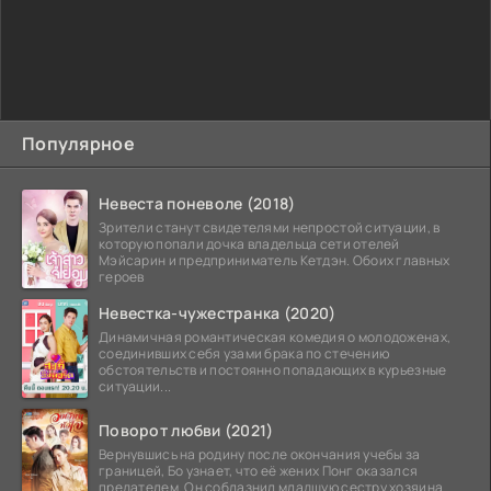
Популярное
Невеста поневоле (2018)
Зрители станут свидетелями непростой ситуации, в
которую попали дочка владельца сети отелей
Мэйсарин и предприниматель Кетдэн. Обоих главных
героев
Невестка-чужестранка (2020)
Динамичная романтическая комедия о молодоженах,
соединивших себя узами брака по стечению
обстоятельств и постоянно попадающих в курьезные
ситуации...
Поворот любви (2021)
Вернувшись на родину после окончания учебы за
границей, Бо узнает, что её жених Понг оказался
предателем. Он соблазнил младшую сестру хозяина