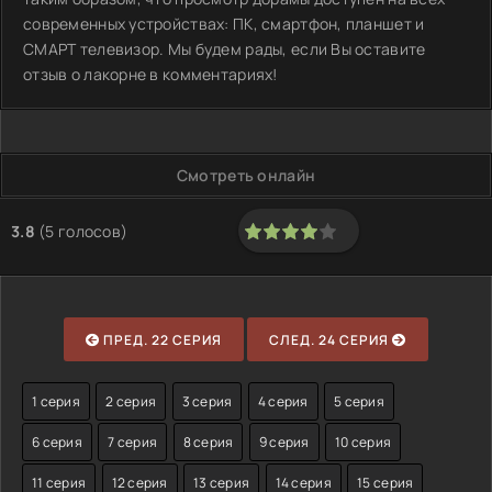
современных устройствах: ПК, смартфон, планшет и
СМАРТ телевизор. Мы будем рады, если Вы оставите
отзыв о лакорне в комментариях!
Смотреть онлайн
3.8
(
5
голосов)
80
1
2
3
4
5
ПРЕД. 22 СЕРИЯ
СЛЕД. 24 СЕРИЯ
1 серия
2 серия
3 серия
4 серия
5 серия
6 серия
7 серия
8 серия
9 серия
10 серия
11 серия
12 серия
13 серия
14 серия
15 серия