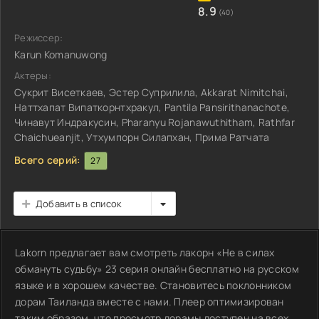
8.9
(40)
Режиссер:
Karun Komanuwong
Актеры:
Сукрит Висеткаев, Эстер Суприлила, Akkarat Nimitchai,
Наттхапат Випаткорнтхракул, Pantila Pansirithanachote,
Чинавут Индракусин, Pharanyu Rojanawuthitham, Rathfar
Chaichueanjit, Утхумпорн Силапхан, Прима Ратчата
Всего серий:
27
Добавить в список
Lakorn предлагает вам смотреть лакорн «Не в силах
обмануть судьбу» 23 серия онлайн бесплатно на русском
языке и в хорошем качестве. Становитесь поклонником
дорам Таиланда вместе с нами. Плеер оптимизирован
таким образом, что просмотр дорамы доступен на всех