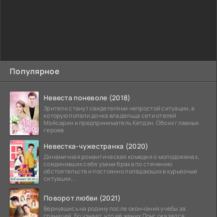
Популярное
Невеста поневоле (2018)
Зрители станут свидетелями непростой ситуации, в
которую попали дочка владельца сети отелей
Мэйсарин и предприниматель Кетдэн. Обоих главных
героев
Невестка-чужестранка (2020)
Динамичная романтическая комедия о молодоженах,
соединивших себя узами брака по стечению
обстоятельств и постоянно попадающих в курьезные
ситуации...
Поворот любви (2021)
Вернувшись на родину после окончания учебы за
границей, Бо узнает, что её жених Понг оказался