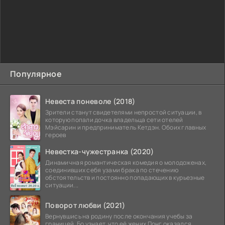
Популярное
Невеста поневоле (2018)
Зрители станут свидетелями непростой ситуации, в
которую попали дочка владельца сети отелей
Мэйсарин и предприниматель Кетдэн. Обоих главных
героев
Невестка-чужестранка (2020)
Динамичная романтическая комедия о молодоженах,
соединивших себя узами брака по стечению
обстоятельств и постоянно попадающих в курьезные
ситуации...
Поворот любви (2021)
Вернувшись на родину после окончания учебы за
границей, Бо узнает, что её жених Понг оказался