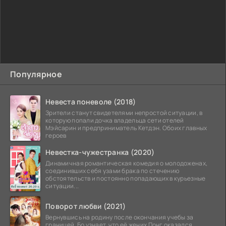
Популярное
Невеста поневоле (2018)
Зрители станут свидетелями непростой ситуации, в
которую попали дочка владельца сети отелей
Мэйсарин и предприниматель Кетдэн. Обоих главных
героев
Невестка-чужестранка (2020)
Динамичная романтическая комедия о молодоженах,
соединивших себя узами брака по стечению
обстоятельств и постоянно попадающих в курьезные
ситуации...
Поворот любви (2021)
Вернувшись на родину после окончания учебы за
границей, Бо узнает, что её жених Понг оказался