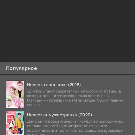
Популярное
Невеста поневоле (2018)
Зрители станут свидетелями непростой ситуации, в
которую попали дочка владельца сети отелей
Мэйсарин и предприниматель Кетдэн. Обоих главных
героев
Невестка-чужестранка (2020)
Динамичная романтическая комедия о молодоженах,
соединивших себя узами брака по стечению
обстоятельств и постоянно попадающих в курьезные
ситуации...