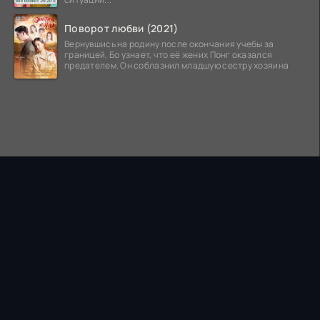
Поворот любви (2021)
Вернувшись на родину после окончания учебы за
границей, Бо узнает, что её жених Понг оказался
предателем. Он соблазнил младшую сестру хозяина