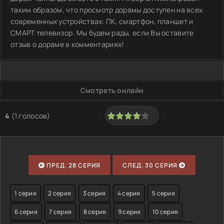
таким образом, что просмотр дорамы доступен на всех
современных устройствах: ПК, смартфон, планшет и
СМАРТ телевизор. Мы будем рады, если Вы оставите
отзыв о дораме в комментариях!
Смотреть онлайн
4
(
1
голосов)
80
1
2
3
4
5
ПРЕД. 28 СЕРИЯ
СЛЕД. 30 СЕРИЯ
1 серия
2 серия
3 серия
4 серия
5 серия
6 серия
7 серия
8 серия
9 серия
10 серия