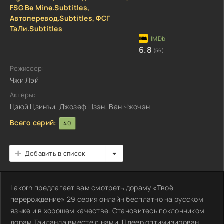
FSG Be Mine.Subtitles,
Автоперевод.Subtitles, ФСГ
ТаЛи.Subtitles
6.8
(56)
Режиссер:
Чжи Лэй
Актеры:
Цзюй Цзинъи, Джозеф Цзэн, Ван Чжочэн
Всего серий:
40
Добавить в список
Lakorn предлагает вам смотреть дораму «Твоё
перерождение» 29 серия онлайн бесплатно на русском
языке и в хорошем качестве. Становитесь поклонником
дорам Таиланда вместе с нами. Плеер оптимизирован