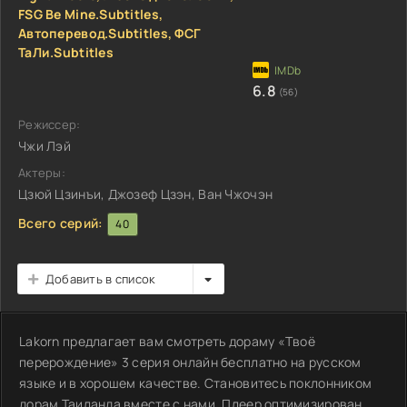
FSG Be Mine.Subtitles,
Автоперевод.Subtitles, ФСГ
ТаЛи.Subtitles
6.8
(56)
Режиссер:
Чжи Лэй
Актеры:
Цзюй Цзинъи, Джозеф Цзэн, Ван Чжочэн
Всего серий:
40
Добавить в список
Lakorn предлагает вам смотреть дораму «Твоё
перерождение» 3 серия онлайн бесплатно на русском
языке и в хорошем качестве. Становитесь поклонником
дорам Таиланда вместе с нами. Плеер оптимизирован