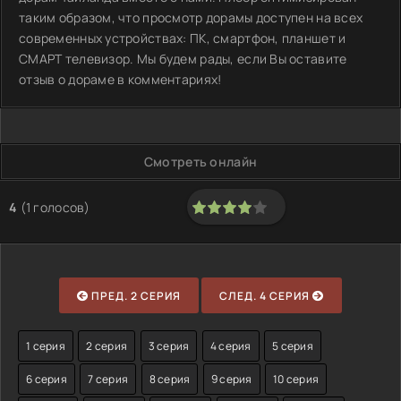
таким образом, что просмотр дорамы доступен на всех
современных устройствах: ПК, смартфон, планшет и
СМАРТ телевизор. Мы будем рады, если Вы оставите
отзыв о дораме в комментариях!
Смотреть онлайн
4
(
1
голосов)
80
1
2
3
4
5
ПРЕД. 2 СЕРИЯ
СЛЕД. 4 СЕРИЯ
1 серия
2 серия
3 серия
4 серия
5 серия
6 серия
7 серия
8 серия
9 серия
10 серия