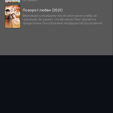
Поворот любви (2021)
Вернувшись на родину после окончания учебы за
границей, Бо узнает, что её жених Понг оказался
предателем. Он соблазнил младшую сестру хозяина