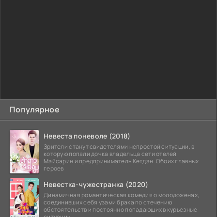
Популярное
Невеста поневоле (2018)
Зрители станут свидетелями непростой ситуации, в
которую попали дочка владельца сети отелей
Мэйсарин и предприниматель Кетдэн. Обоих главных
героев
Невестка-чужестранка (2020)
Динамичная романтическая комедия о молодоженах,
соединивших себя узами брака по стечению
обстоятельств и постоянно попадающих в курьезные
ситуации...