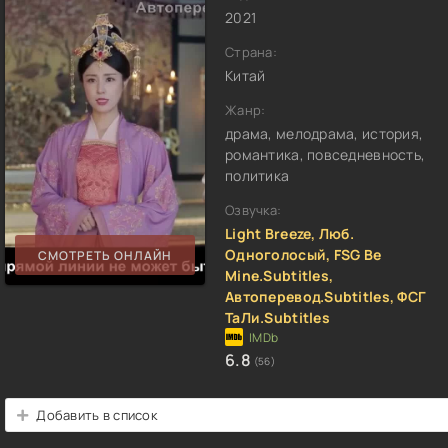
2021
Страна:
Китай
Жанр:
драма, мелодрама, история,
романтика, повседневность,
политика
Озвучка:
Light Breeze, Люб.
Одноголосый, FSG Be
СМОТРЕТЬ ОНЛАЙН
Mine.Subtitles,
Автоперевод.Subtitles, ФСГ
ТаЛи.Subtitles
6.8
(56)
Добавить в список