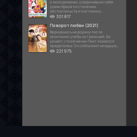
о молодоженах, соединивших себя
узами брака по стечению
обстоятельств и постоянно
попадающих в курьезные ситуации...
301 817
Поворот любви (2021)
Вернувшись на родину после
окончания учебы за границей, Бо
узнает, что её жених Понг оказался
предателем. Он соблазнил младшую
сестру хозяина
221 975