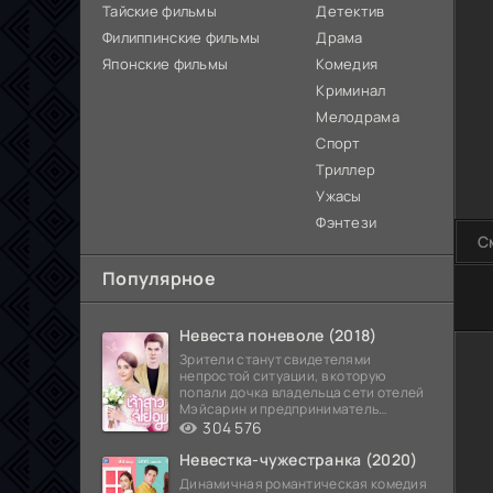
Тайские фильмы
Детектив
Филиппинские фильмы
Драма
Японские фильмы
Комедия
Криминал
Мелодрама
Спорт
Триллер
Ужасы
Фэнтези
С
Популярное
80
Невеста поневоле (2018)
Зрители станут свидетелями
непростой ситуации, в которую
попали дочка владельца сети отелей
Мэйсарин и предприниматель
Кетдэн. Обоих главных героев
304 576
Невестка-чужестранка (2020)
Динамичная романтическая комедия