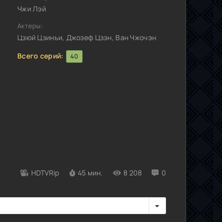
Чжи Лэй
Актеры:
Цзюй Цзинъи, Джозеф Цзэн, Ван Чжочэн
Всего серий:
40
HDTVRip
45 мин.
8 208
0