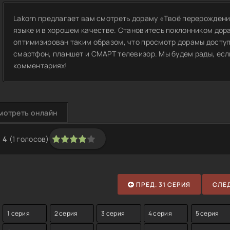
Lakorn предлагает вам смотреть дораму «Твоё перерождени
языке и в хорошем качестве. Становитесь поклонником дор
оптимизирован таким образом, что просмотр дорамы доступ
смартфон, планшет и СМАРТ телевизор. Мы будем рады, если
комментариях!
мотреть онлайн
4
(
1
голосов)
1
2
3
4
5
ПРЕД. 31 СЕРИЯ
СЛЕД
1 серия
2 серия
3 серия
4 серия
5 серия