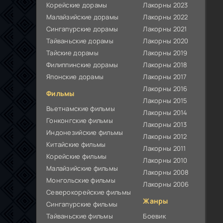
Корейские дорамы
Лакорны 2023
Малайзийские дорамы
Лакорны 2022
Сингапурские дорамы
Лакорны 2021
Тайваньские дорамы
Лакорны 2020
Тайские дорамы
Лакорны 2019
Филиппинские дорамы
Лакорны 2018
Японские дорамы
Лакорны 2017
Лакорны 2016
Фильмы
Лакорны 2015
Вьетнамские фильмы
Лакорны 2014
Гонконгские фильмы
Лакорны 2013
Индонезийские фильмы
Лакорны 2012
Китайские фильмы
Лакорны 2011
Корейские фильмы
Лакорны 2010
Малайзийские фильмы
Лакорны 2008
Монгольские фильмы
Лакорны 2006
Северокорейские фильмы
Жанры
Сингапурские фильмы
Тайваньские фильмы
Боевик