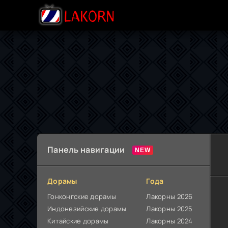
Панель навигации
Дорамы
Года
Гонконгские дорамы
Лакорны 2026
Индонезийские дорамы
Лакорны 2025
Китайские дорамы
Лакорны 2024