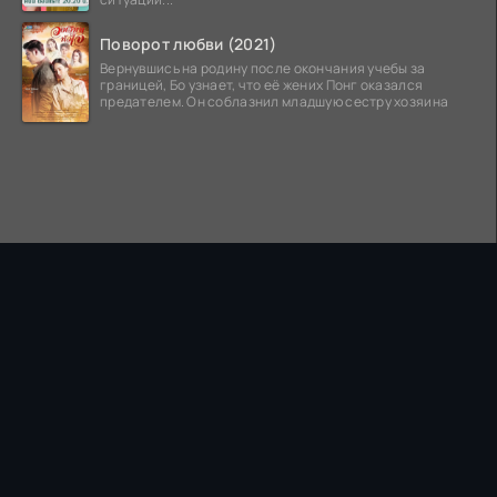
Поворот любви (2021)
Вернувшись на родину после окончания учебы за
границей, Бо узнает, что её жених Понг оказался
предателем. Он соблазнил младшую сестру хозяина