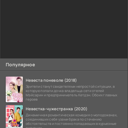
Популярное
Невеста поневоле (2018)
Зрители станут свидетелями непростой ситуации, в
которую попали дочка владельца сети отелей
Мэйсарин и предприниматель Кетдэн. Обоих главных
героев
Невестка-чужестранка (2020)
Динамичная романтическая комедия о молодоженах,
соединивших себя узами брака по стечению
обстоятельств и постоянно попадающих в курьезные
ситуации...