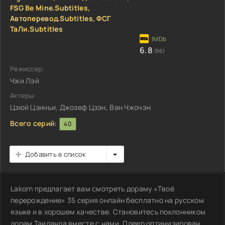
FSG Be Mine.Subtitles,
Автоперевод.Subtitles, ФСГ
ТаЛи.Subtitles
6.8
(56)
Режиссер:
Чжи Лэй
Актеры:
Цзюй Цзинъи, Джозеф Цзэн, Ван Чжочэн
Всего серий:
40
Добавить в список
Lakorn предлагает вам смотреть дораму «Твоё
перерождение» 35 серия онлайн бесплатно на русском
языке и в хорошем качестве. Становитесь поклонником
дорам Таиланда вместе с нами. Плеер оптимизирован