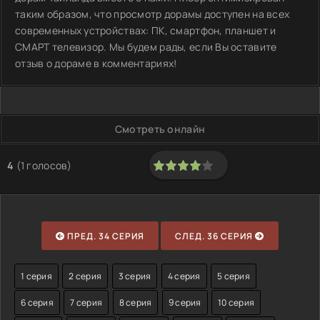
таким образом, что просмотр дорамы доступен на всех
современных устройствах: ПК, смартфон, планшет и
СМАРТ телевизор. Мы будем рады, если Вы оставите
отзыв о дораме в комментариях!
Смотреть онлайн
4
(
1
голосов)
80
1
2
3
4
5
ПРЕД. 34 СЕРИЯ
СЛЕД. 36 СЕРИЯ
1 серия
2 серия
3 серия
4 серия
5 серия
6 серия
7 серия
8 серия
9 серия
10 серия