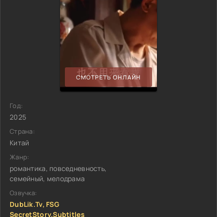
СМОТРЕТЬ ОНЛАЙН
Год:
2025
Страна:
Китай
Жанр:
романтика, повседневность,
семейный, мелодрама
Озвучка:
DubLik.Tv, FSG
SecretStory.Subtitles