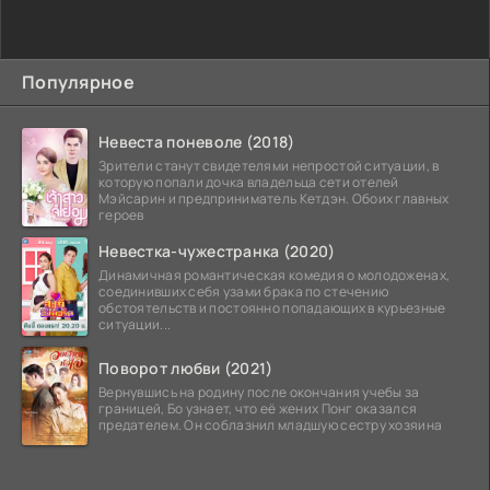
Популярное
Невеста поневоле (2018)
Зрители станут свидетелями непростой ситуации, в
которую попали дочка владельца сети отелей
Мэйсарин и предприниматель Кетдэн. Обоих главных
героев
Невестка-чужестранка (2020)
Динамичная романтическая комедия о молодоженах,
соединивших себя узами брака по стечению
обстоятельств и постоянно попадающих в курьезные
ситуации...
Поворот любви (2021)
Вернувшись на родину после окончания учебы за
границей, Бо узнает, что её жених Понг оказался
предателем. Он соблазнил младшую сестру хозяина