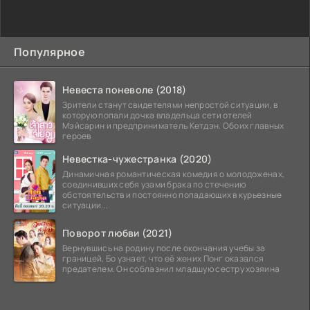
Популярное
Невеста поневоле (2018)
Зрители станут свидетелями непростой ситуации, в
которую попали дочка владельца сети отелей
Мэйсарин и предприниматель Кетдэн. Обоих главных
героев
Невестка-чужестранка (2020)
Динамичная романтическая комедия о молодоженах,
соединивших себя узами брака по стечению
обстоятельств и постоянно попадающих в курьезные
ситуации...
Поворот любви (2021)
Вернувшись на родину после окончания учебы за
границей, Бо узнает, что её жених Понг оказался
предателем. Он соблазнил младшую сестру хозяина