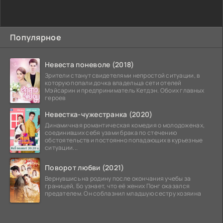
Популярное
Невеста поневоле (2018)
Зрители станут свидетелями непростой ситуации, в
которую попали дочка владельца сети отелей
Мэйсарин и предприниматель Кетдэн. Обоих главных
героев
Невестка-чужестранка (2020)
Динамичная романтическая комедия о молодоженах,
соединивших себя узами брака по стечению
обстоятельств и постоянно попадающих в курьезные
ситуации...
Поворот любви (2021)
Вернувшись на родину после окончания учебы за
границей, Бо узнает, что её жених Понг оказался
предателем. Он соблазнил младшую сестру хозяина