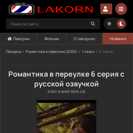
Лакорны
Фильмы
О лакорнах
Новинки
Лакорны
Романтика в переулке (2025)
1 сезон
6 серия
Романтика в переулке 6 серия с
русской озвучкой
XIAO XIANG REN JIA