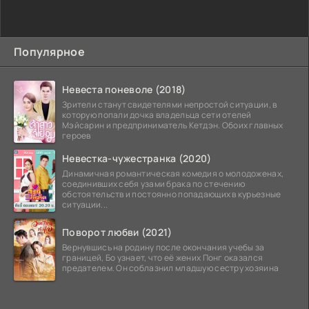
Популярное
Невеста поневоле (2018)
Зрители станут свидетелями непростой ситуации, в
которую попали дочка владельца сети отелей
Мэйсарин и предприниматель Кетдэн. Обоих главных
героев
Невестка-чужестранка (2020)
Динамичная романтическая комедия о молодоженах,
соединивших себя узами брака по стечению
обстоятельств и постоянно попадающих в курьезные
ситуации...
Поворот любви (2021)
Вернувшись на родину после окончания учебы за
границей, Бо узнает, что её жених Понг оказался
предателем. Он соблазнил младшую сестру хозяина