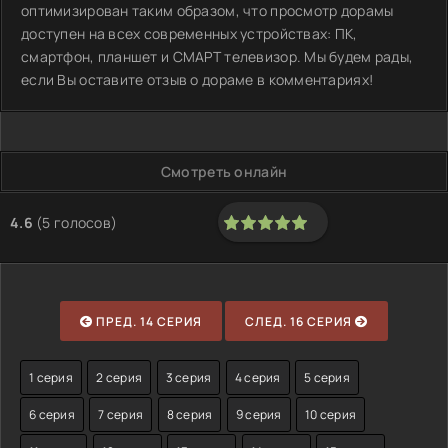
оптимизирован таким образом, что просмотр дорамы
доступен на всех современных устройствах: ПК,
смартфон, планшет и СМАРТ телевизор. Мы будем рады,
если Вы оставите отзыв о дораме в комментариях!
Смотреть онлайн
4.6
(
5
голосов)
100
1
2
3
4
5
ПРЕД. 14 СЕРИЯ
СЛЕД. 16 СЕРИЯ
1 серия
2 серия
3 серия
4 серия
5 серия
6 серия
7 серия
8 серия
9 серия
10 серия