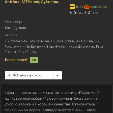
SoftBox, STEPonee, Субтитры
6.9
7.2
(960)
(1815)
Режиссер:
Мин Ду-щик
Актеры:
Ли Джон-хён, Кон Сын-ён, Ли Джэ-джин, Ан Бо-хён, Ли
Чхоль-мин, Ли Ён-джик, Пак Чу-хён, Чхве Джон-хун, Ким
Чхэ-ын, Чин Е-джу
Всего серий:
20
Добавить в список
Lakorn предлагает вам смотреть дораму «Песнь моей
единственной любви» 15 серия онлайн бесплатно на
русском языке и в хорошем качестве. Становитесь
поклонником дорам Таиланда вместе с нами. Плеер