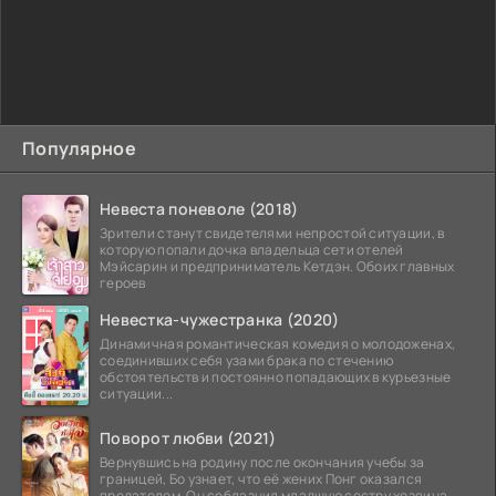
Популярное
Невеста поневоле (2018)
Зрители станут свидетелями непростой ситуации, в
которую попали дочка владельца сети отелей
Мэйсарин и предприниматель Кетдэн. Обоих главных
героев
Невестка-чужестранка (2020)
Динамичная романтическая комедия о молодоженах,
соединивших себя узами брака по стечению
обстоятельств и постоянно попадающих в курьезные
ситуации...
Поворот любви (2021)
Вернувшись на родину после окончания учебы за
границей, Бо узнает, что её жених Понг оказался
предателем. Он соблазнил младшую сестру хозяина