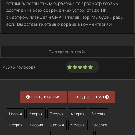
оптимизирован таким образом, что просмотр дорамы
доступен на всех современных устройствах: ПК,
смартфон, планшет и СМАРТ телевизор. Мы будем рады,
если Вы оставите отзыв о дораме в комментариях!
Смотреть онлайн
4.6
(
5
голосов)
100
1
2
3
4
5
ПРЕД. 6 СЕРИЯ
СЛЕД. 8 СЕРИЯ
1 серия
2 серия
3 серия
4 серия
5 серия
6 серия
7 серия
8 серия
9 серия
10 серия