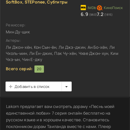
SoftBox, STEPonee, Субтитры
6.9
7.2
(960)
(1815)
Режиссер:
Мин Ду-щик
Актеры:
Ли Джон-хён, Кон Сын-ён, Ли Джэ-джин, Ан Бо-хён, Ли
Чхоль-мин, Ли Ён-джик, Пак Чу-хён, Чхве Джон-хун, Ким
Чхэ-ын, Чин Е-джу
Всего серий:
20
Добавить в список
Lakorn предлагает вам смотреть дораму «Песнь моей
единственной любви» 7 серия онлайн бесплатно на
русском языке и в хорошем качестве. Становитесь
поклонником дорам Таиланда вместе с нами. Плеер