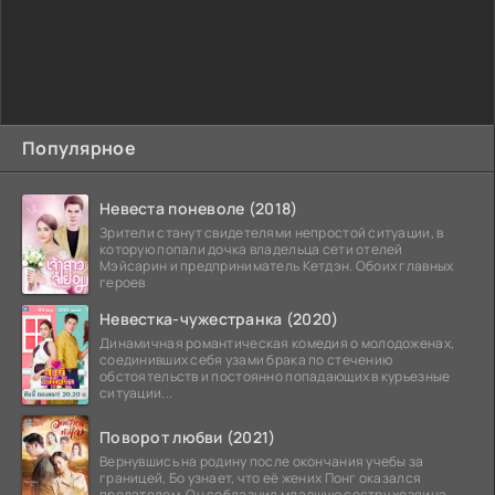
Популярное
Невеста поневоле (2018)
Зрители станут свидетелями непростой ситуации, в
которую попали дочка владельца сети отелей
Мэйсарин и предприниматель Кетдэн. Обоих главных
героев
Невестка-чужестранка (2020)
Динамичная романтическая комедия о молодоженах,
соединивших себя узами брака по стечению
обстоятельств и постоянно попадающих в курьезные
ситуации...
Поворот любви (2021)
Вернувшись на родину после окончания учебы за
границей, Бо узнает, что её жених Понг оказался
предателем. Он соблазнил младшую сестру хозяина