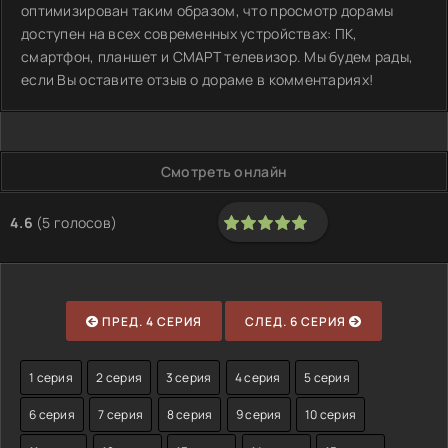
оптимизирован таким образом, что просмотр дорамы
доступен на всех современных устройствах: ПК,
смартфон, планшет и СМАРТ телевизор. Мы будем рады,
если Вы оставите отзыв о дораме в комментариях!
Смотреть онлайн
4.6
(
5
голосов)
100
1
2
3
4
5
ПРЕД. 4 СЕРИЯ
СЛЕД. 6 СЕРИЯ
1 серия
2 серия
3 серия
4 серия
5 серия
6 серия
7 серия
8 серия
9 серия
10 серия