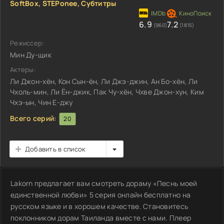
SoftBox, STEPonee, Субтитры
6.9
7.2
(960)
(1815)
Режиссер:
Мин Ду-щик
Актеры:
Ли Джон-хён, Кон Сын-ён, Ли Джэ-джин, Ан Бо-хён, Ли
Чхоль-мин, Ли Ён-джик, Пак Чу-хён, Чхве Джон-хун, Ким
Чхэ-ын, Чин Е-джу
Всего серий:
20
Добавить в список
Lakorn предлагает вам смотреть дораму «Песнь моей
единственной любви» 5 серия онлайн бесплатно на
русском языке и в хорошем качестве. Становитесь
поклонником дорам Таиланда вместе с нами. Плеер