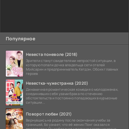
Популярное
Невеста поневоле (2018)
Зрители станут свидетелями непростой ситуации, в
которую попали дочка владельца сети отелей
Мэйсарин и предприниматель Кетдэн. Обоих главных
героев
Невестка-чужестранка (2020)
Динамичная романтическая комедия о молодоженах,
соединивших себя узами брака по стечению
обстоятельств и постоянно попадающих в курьезные
ситуации...
Поворот любви (2021)
Вернувшись на родину после окончания учебы за
границей, Бо узнает, что её жених Понг оказался
предателем. Он соблазнил младшую сестру хозяина