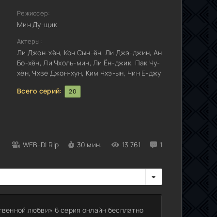
Режиссер:
Мин Ду-щик
Актеры:
Ли Джон-хён, Кон Сын-ён, Ли Джэ-джин, Ан
Бо-хён, Ли Чхоль-мин, Ли Ён-джик, Пак Чу-
хён, Чхве Джон-хун, Ким Чхэ-ын, Чин Е-джу
Всего серий:
20
WEB-DLRip
30 мин.
13 761
1
твенной любви» 6 серия онлайн бесплатно