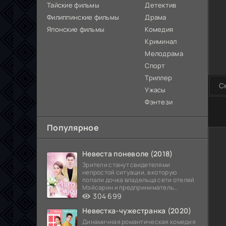
Тайские фильмы
Детектив
Филиппинские фильмы
Драма
Японские фильмы
Комедия
Криминал
Мелодрама
Спорт
Триллер
С
Ужасы
Фэнтези
100
Популярное
Невеста поневоле (2018)
Зрители станут свидетелями
непростой ситуации, в которую
попали дочка владельца сети отелей
Мэйсарин и предприниматель
Кетдэн. Обоих главных героев
304 699
Невестка-чужестранка (2020)
Динамичная романтическая комедия