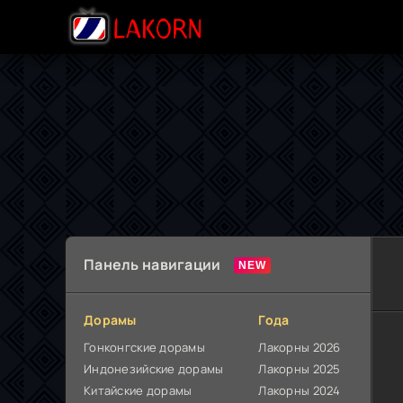
Панель навигации
Дорамы
Года
Гонконгские дорамы
Лакорны 2026
Индонезийские дорамы
Лакорны 2025
Китайские дорамы
Лакорны 2024