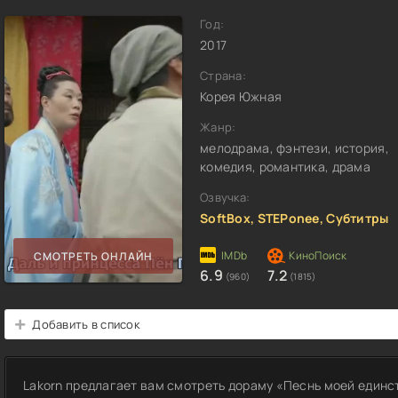
Год:
2017
Страна:
Корея Южная
Жанр:
мелодрама, фэнтези, история,
комедия, романтика, драма
Озвучка:
SoftBox, STEPonee, Субтитры
СМОТРЕТЬ ОНЛАЙН
6.9
7.2
(960)
(1815)
Добавить в список
Lakorn предлагает вам смотреть дораму «Песнь моей единс