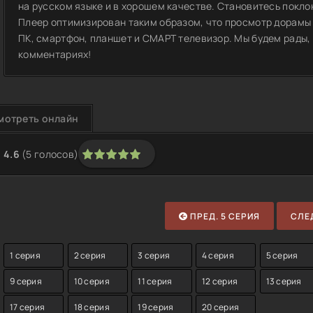
на русском языке и в хорошем качестве. Становитесь покло
Плеер оптимизирован таким образом, что просмотр дорамы 
ПК, смартфон, планшет и СМАРТ телевизор. Мы будем рады, 
комментариях!
мотреть онлайн
4.6
(
5
голосов)
1
2
3
4
5
ПРЕД. 5 СЕРИЯ
СЛЕД
1 серия
2 серия
3 серия
4 серия
5 серия
9 серия
10 серия
11 серия
12 серия
13 серия
17 серия
18 серия
19 серия
20 серия