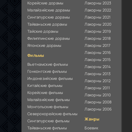
Корейские дорамы
Лакорны 2023
Малайзийские дорамы
Лакорны 2022
Сингапурские дорамы
Лакорны 2021
Тайваньские дорамы
Лакорны 2020
Тайские дорамы
Лакорны 2019
Филиппинские дорамы
Лакорны 2018
Японские дорамы
Лакорны 2017
Лакорны 2016
Фильмы
Лакорны 2015
Вьетнамские фильмы
Лакорны 2014
Гонконгские фильмы
Лакорны 2013
Индонезийские фильмы
Лакорны 2012
Китайские фильмы
Лакорны 2011
Корейские фильмы
Лакорны 2010
Малайзийские фильмы
Лакорны 2008
Монгольские фильмы
Лакорны 2006
Северокорейские фильмы
Жанры
Сингапурские фильмы
Тайваньские фильмы
Боевик