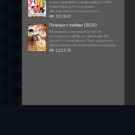
о молодоженах, соединивших себя
узами брака по стечению
обстоятельств и постоянно
попадающих в курьезные ситуации...
301 843
Поворот любви (2021)
Вернувшись на родину после
окончания учебы за границей, Бо
узнает, что её жених Понг оказался
предателем. Он соблазнил младшую
сестру хозяина
222 016