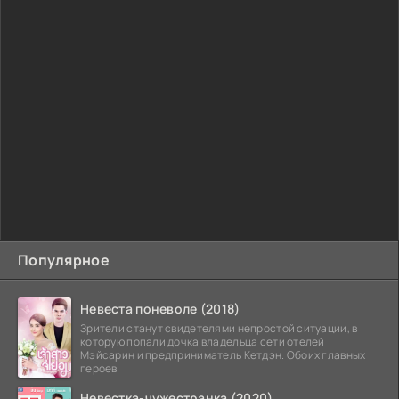
Популярное
Невеста поневоле (2018)
Зрители станут свидетелями непростой ситуации, в
которую попали дочка владельца сети отелей
Мэйсарин и предприниматель Кетдэн. Обоих главных
героев
Невестка-чужестранка (2020)