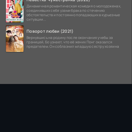
Динамичная романтическая комедия о молодоженах,
соединивших себя узами брака по стечению
обстоятельств и постоянно попадающих в курьезные
ситуации...
Поворот любви (2021)
Вернувшись на родину после окончания учебы за
границей, Бо узнает, что её жених Понг оказался
предателем. Он соблазнил младшую сестру хозяина