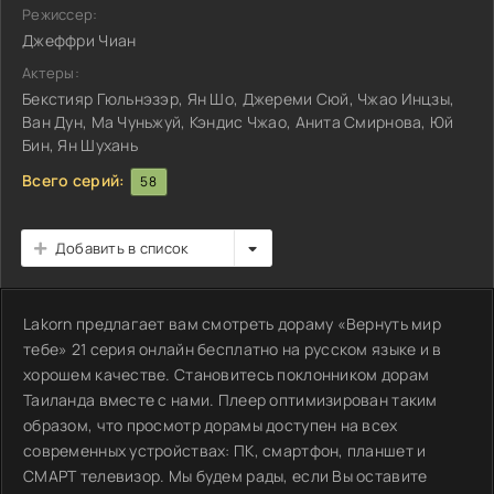
Режиссер:
Джеффри Чиан
Актеры:
Бекстияр Гюльнэзэр, Ян Шо, Джереми Сюй, Чжао Инцзы,
Ван Дун, Ма Чуньжуй, Кэндис Чжао, Анита Смирнова, Юй
Бин, Ян Шухань
Всего серий:
58
Добавить в список
Lakorn предлагает вам смотреть дораму «Вернуть мир
тебе» 21 серия онлайн бесплатно на русском языке и в
хорошем качестве. Становитесь поклонником дорам
Таиланда вместе с нами. Плеер оптимизирован таким
образом, что просмотр дорамы доступен на всех
современных устройствах: ПК, смартфон, планшет и
СМАРТ телевизор. Мы будем рады, если Вы оставите