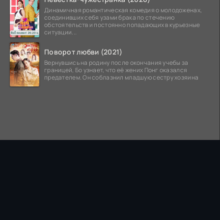
Динамичная романтическая комедия о молодоженах,
соединивших себя узами брака по стечению
обстоятельств и постоянно попадающих в курьезные
ситуации...
Поворот любви (2021)
Вернувшись на родину после окончания учебы за
границей, Бо узнает, что её жених Понг оказался
предателем. Он соблазнил младшую сестру хозяина