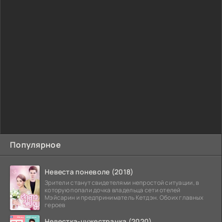
Популярное
Невеста поневоле (2018)
Зрители станут свидетелями непростой ситуации, в
которую попали дочка владельца сети отелей
Мэйсарин и предприниматель Кетдэн. Обоих главных
героев
Невестка-чужестранка (2020)