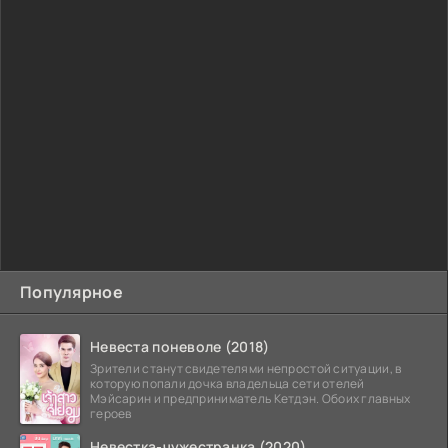
Популярное
Невеста поневоле (2018)
Зрители станут свидетелями непростой ситуации, в
которую попали дочка владельца сети отелей
Мэйсарин и предприниматель Кетдэн. Обоих главных
героев
Невестка-чужестранка (2020)