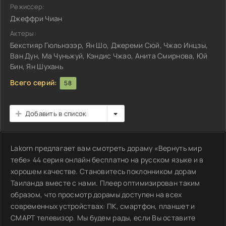
Режиссер:
Джеффри Чиан
Актеры:
Бекстияр Гюльнэзэр, Ян Шо, Джереми Сюй, Чжао Инцзы,
Ван Дун, Ма Чуньжуй, Кэндис Чжао, Анита Смирнова, Юй
Бин, Ян Шухань
Всего серий:
58
Добавить в список
Lakorn предлагает вам смотреть дораму «Вернуть мир
тебе» 44 серия онлайн бесплатно на русском языке и в
хорошем качестве. Становитесь поклонником дорам
Таиланда вместе с нами. Плеер оптимизирован таким
образом, что просмотр дорамы доступен на всех
современных устройствах: ПК, смартфон, планшет и
СМАРТ телевизор. Мы будем рады, если Вы оставите