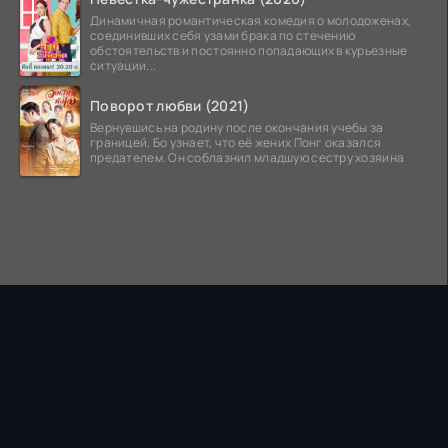
Динамичная романтическая комедия о молодоженах,
соединивших себя узами брака по стечению
обстоятельств и постоянно попадающих в курьезные
ситуации...
Поворот любви (2021)
Вернувшись на родину после окончания учебы за
границей, Бо узнает, что её жених Понг оказался
предателем. Он соблазнил младшую сестру хозяина