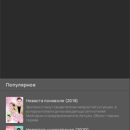
Популярное
Невеста поневоле (2018)
Зрители станут свидетелями непростой ситуации, в
которую попали дочка владельца сети отелей
Мэйсарин и предприниматель Кетдэн. Обоих главных
героев
Невестка-чужестранка (2020)