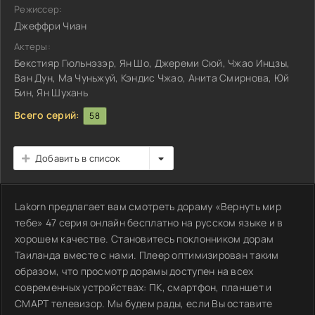
Режиссер:
Джеффри Чиан
Актеры:
Бекстияр Гюльнэзэр, Ян Шо, Джереми Сюй, Чжао Инцзы,
Ван Дун, Ма Чуньжуй, Кэндис Чжао, Анита Смирнова, Юй
Бин, Ян Шухань
Всего серий:
58
Добавить в список
Lakorn предлагает вам смотреть дораму «Вернуть мир
тебе» 47 серия онлайн бесплатно на русском языке и в
хорошем качестве. Становитесь поклонником дорам
Таиланда вместе с нами. Плеер оптимизирован таким
образом, что просмотр дорамы доступен на всех
современных устройствах: ПК, смартфон, планшет и
СМАРТ телевизор. Мы будем рады, если Вы оставите