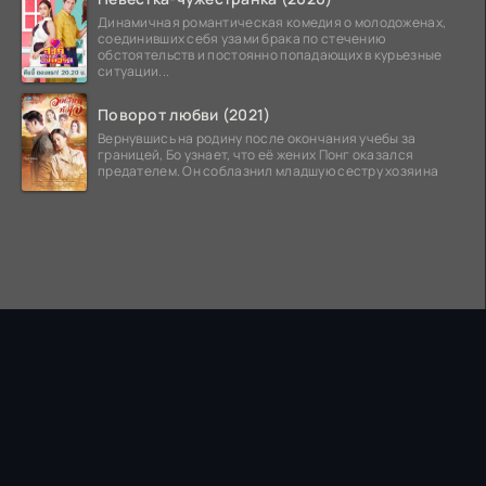
Динамичная романтическая комедия о молодоженах,
соединивших себя узами брака по стечению
обстоятельств и постоянно попадающих в курьезные
ситуации...
Поворот любви (2021)
Вернувшись на родину после окончания учебы за
границей, Бо узнает, что её жених Понг оказался
предателем. Он соблазнил младшую сестру хозяина