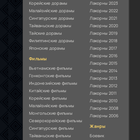
Корейские дорамы
Лакорны 2023
Малайзийские дорамы
Лакорны 2022
Сингапурские дорамы
Лакорны 2021
Тайваньские дорамы
Лакорны 2020
Тайские дорамы
Лакорны 2019
Филиппинские дорамы
Лакорны 2018
Японские дорамы
Лакорны 2017
Лакорны 2016
Фильмы
Лакорны 2015
Вьетнамские фильмы
Лакорны 2014
Гонконгские фильмы
Лакорны 2013
Индонезийские фильмы
Лакорны 2012
Китайские фильмы
Лакорны 2011
Корейские фильмы
Лакорны 2010
Малайзийские фильмы
Лакорны 2008
Монгольские фильмы
Лакорны 2006
Северокорейские фильмы
Жанры
Сингапурские фильмы
Тайваньские фильмы
Боевик