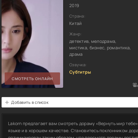
2019
Страна:
Китай
Жанр:
детектив, мелодрама,
мистика, бизнес, романтика,
драма
Озвучка:
Субтитры
СМОТРЕТЬ ОНЛАЙН
Добавить в список
Lakorn предлагает вам смотреть дораму «Вернуть мир тебе»
языке и в хорошем качестве. Становитесь поклонником дор
оптимизирован таким образом, что просмотр дорамы доступ