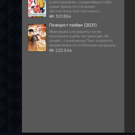
о молодоженах, соединивших себя
узами брака по стечению
обстоятельств и постоянно
попадающих в курьезные ситуации...
301 864
Поворот любви (2021)
Вернувшись на родину после
окончания учебы за границей, Бо
узнает, что её жених Понг оказался
предателем. Он соблазнил младшую
сестру хозяина
222 044