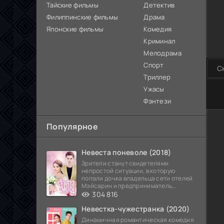
Тайские фильмы
Детектив
Филиппинские фильмы
Драма
Японские фильмы
Комедия
Криминал
Мелодрама
Спорт
С
Триллер
Ужасы
100
Фэнтези
Популярное
Невеста поневоле (2018)
Зрители станут свидетелями
непростой ситуации, в которую
попали дочка владельца сети отелей
Мэйсарин и предприниматель
Кетдэн. Обоих главных героев
304 816
Невестка-чужестранка (2020)
Динамичная романтическая комедия