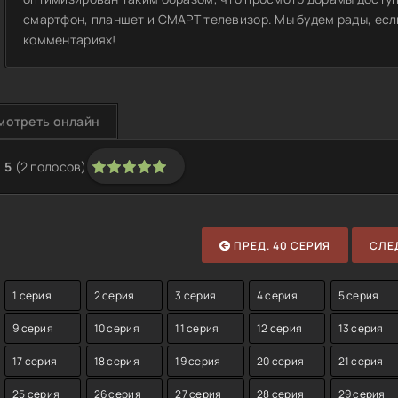
смартфон, планшет и СМАРТ телевизор. Мы будем рады, если
комментариях!
мотреть онлайн
5
(
2
голосов)
1
2
3
4
5
ПРЕД. 40 СЕРИЯ
СЛЕД
1 серия
2 серия
3 серия
4 серия
5 серия
9 серия
10 серия
11 серия
12 серия
13 серия
17 серия
18 серия
19 серия
20 серия
21 серия
25 серия
26 серия
27 серия
28 серия
29 серия