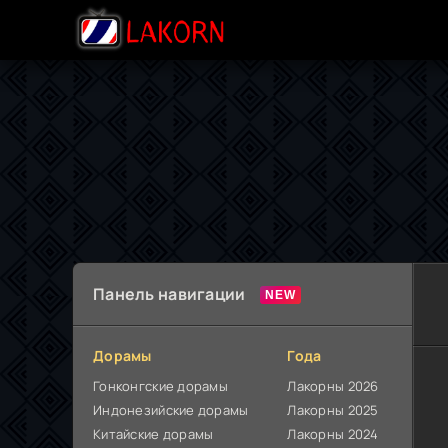
Панель навигации
Дорамы
Года
Гонконгские дорамы
Лакорны 2026
Индонезийские дорамы
Лакорны 2025
Китайские дорамы
Лакорны 2024