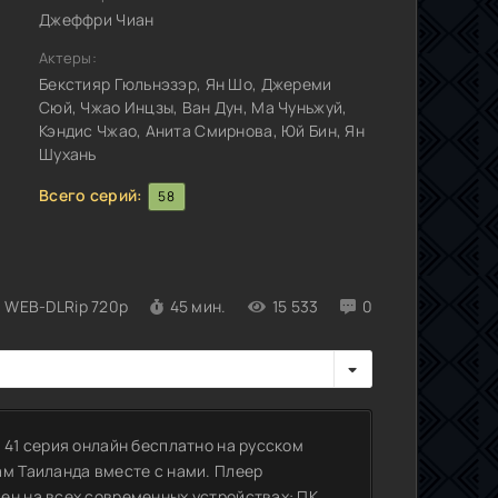
Джеффри Чиан
Актеры:
Бекстияр Гюльнэзэр, Ян Шо, Джереми
Сюй, Чжао Инцзы, Ван Дун, Ма Чуньжуй,
Кэндис Чжао, Анита Смирнова, Юй Бин, Ян
Шухань
Всего серий:
58
WEB-DLRip 720p
45 мин.
15 533
0
 41 серия онлайн бесплатно на русском
ам Таиланда вместе с нами. Плеер
ен на всех современных устройствах: ПК,