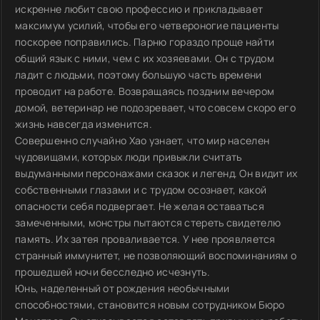
искренне любит свою профессию и прикладывает
максимум усилий, чтобы его четвероногие пациенты
поскорее поправились. Парню гораздо проще найти
общий язык с ними, чем с их хозяевами. Он с трудом
ладит с людьми, поэтому большую часть времени
проводит на работе. Возвращаясь поздним вечером
домой, ветеринар не подозревает, что совсем скоро его
жизнь навсегда изменится.
Совершенно случайно Хао узнает, что мир населен
чудовищами, которых люди привыкли считать
выдуманными персонажами сказок и легенд. Он видит их
собственными глазами и с трудом осознает, какой
опасности себя подвергает. Не желая оставаться
замеченными, монстры пытаются стереть свидетелю
память. Их затея проваливается. У нее проявляется
странный иммунитет, не позволяющий воспоминаниям о
прошедшей ночи бесследно исчезнуть.
Юнь, наделенный от рождения необычными
способностями, становится новым сотрудником Бюро