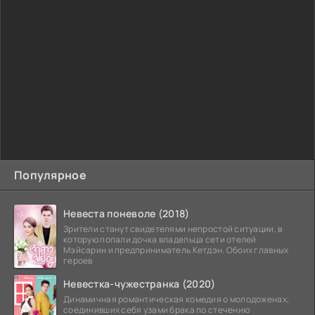
Популярное
Невеста поневоле (2018)
Зрители станут свидетелями непростой ситуации, в
которую попали дочка владельца сети отелей
Мэйсарин и предприниматель Кетдэн. Обоих главных
героев
Невестка-чужестранка (2020)
Динамичная романтическая комедия о молодоженах,
соединивших себя узами брака по стечению