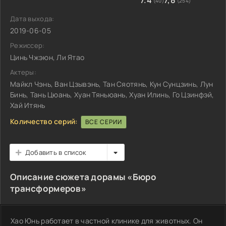
7.4
7,8
(40)
(254)
Дата выхода:
2019-06-05
Режиссер:
Цинь Чжэюн, Ли Ятао
Актеры:
Майкл Чэнь, Ван Цзывэнь, Тан Сяотянь, Кун Сунцзинь, Лун
Бинь, Тань Цюань, Хуан Тяньюань, Хуан Илинь, Го Цзинфэй,
Хай Итянь
Количество серий:
ВСЕ СЕРИИ
Добавить в список
Описание сюжета дорамы «Бюро
трансформеров»
Хао Юнь работает в частной клинике для животных. Он