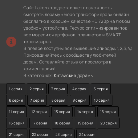
Сайт Lakorn предоставляет возможность
смотреть дораму «Бюро трансформеров» онлайн
бесплатно в хорошем качестве HD 720p на любом
удобном устройстве. Ресурс оптимизирован под
все модели смартфонов, планшетов и SMART
телевизоров.
В плеере доступны все вышедшие эпизоды: 1,2,3,4,5,6,7,8,
Присоединяйтесь к сообществу любителей
дорам. Оставляйте отзыв от просмотра в
комментариях!
В категориях:
Китайские дорамы
1 серия
2 серия
3 серия
4 серия
5 серия
6 серия
7 серия
8 серия
9 серия
10 серия
11 серия
12 серия
13 серия
14 серия
15 серия
16 серия
17 серия
18 серия
19 серия
20 серия
21 серия
22 серия
23 серия
24 серия