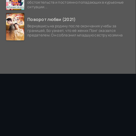
обстоятельств и постоянно попадающих в курьезные
ситуации...
Поворот любви (2021)
Вернувшись на родину после окончания учебы за
границей, Бо узнает, что её жених Понг оказался
предателем. Он соблазнил младшую сестру хозяина