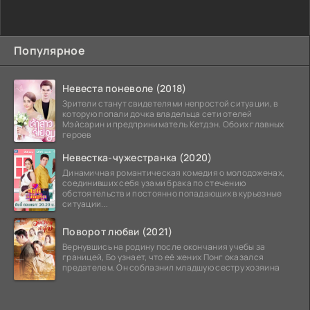
Популярное
Невеста поневоле (2018)
Зрители станут свидетелями непростой ситуации, в
которую попали дочка владельца сети отелей
Мэйсарин и предприниматель Кетдэн. Обоих главных
героев
Невестка-чужестранка (2020)
Динамичная романтическая комедия о молодоженах,
соединивших себя узами брака по стечению
обстоятельств и постоянно попадающих в курьезные
ситуации...
Поворот любви (2021)
Вернувшись на родину после окончания учебы за
границей, Бо узнает, что её жених Понг оказался
предателем. Он соблазнил младшую сестру хозяина