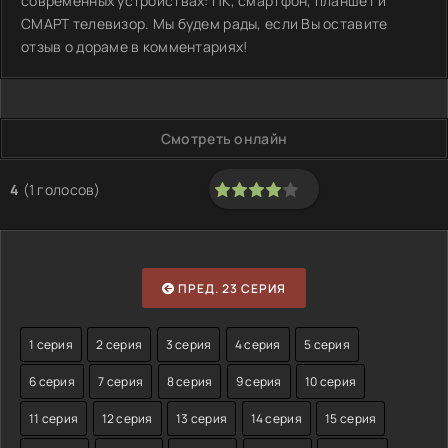
современных устройствах: ПК, смартфон, планшет и
СМАРТ телевизор. Мы будем рады, если Вы оставите
отзыв о дораме в комментариях!
Смотреть онлайн
4
(
1
голосов)
80
1
2
3
4
5
ПРЕД. 23 СЕРИЯ
1 серия
2 серия
3 серия
4 серия
5 серия
6 серия
7 серия
8 серия
9 серия
10 серия
11 серия
12 серия
13 серия
14 серия
15 серия