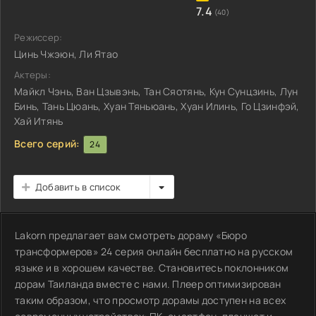
7.4
(40)
Режиссер:
Цинь Чжэюн, Ли Ятао
Актеры:
Майкл Чэнь, Ван Цзывэнь, Тан Сяотянь, Кун Сунцзинь, Лун
Бинь, Тань Цюань, Хуан Тяньюань, Хуан Илинь, Го Цзинфэй,
Хай Итянь
Всего серий:
24
Добавить в список
Lakorn предлагает вам смотреть дораму «Бюро
трансформеров» 24 серия онлайн бесплатно на русском
языке и в хорошем качестве. Становитесь поклонником
дорам Таиланда вместе с нами. Плеер оптимизирован
таким образом, что просмотр дорамы доступен на всех