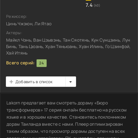
7.4
(40)
Режиссер:
Цинь Чжэюн, Ли Ятао
Актеры:
Майкл Чэнь, Ван Цзывэнь, Тан Сяотянь, Кун Сунцзинь, Лун
Бинь, Тань Цюань, Хуан Тяньюань, Хуан Илинь, Го Цзинфэй,
Хай Итянь
Всего серий:
24
Добавить в список
Lakorn предлагает вам смотреть дораму «Бюро
трансформеров» 17 серия онлайн бесплатно на русском
языке и в хорошем качестве. Становитесь поклонником
дорам Таиланда вместе с нами. Плеер оптимизирован
таким образом, что просмотр дорамы доступен на всех