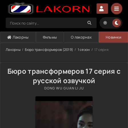
Лакорны
Фильмы
О лакорнах
Новинки
Лакорны
Бюро трансформеров (2019)
1 сезон
17 серия
Бюро трансформеров 17 серия с
русской озвучкой
DONG WU GUAN LI JU