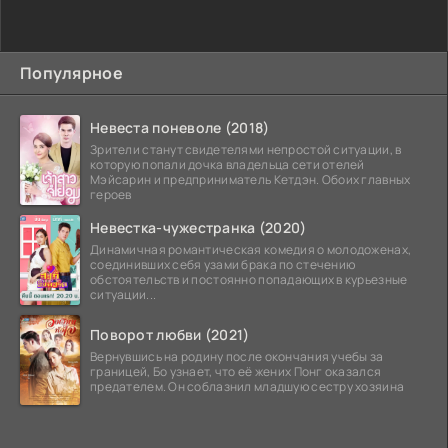
Популярное
Невеста поневоле (2018)
Зрители станут свидетелями непростой ситуации, в
которую попали дочка владельца сети отелей
Мэйсарин и предприниматель Кетдэн. Обоих главных
героев
Невестка-чужестранка (2020)
Динамичная романтическая комедия о молодоженах,
соединивших себя узами брака по стечению
обстоятельств и постоянно попадающих в курьезные
ситуации...
Поворот любви (2021)
Вернувшись на родину после окончания учебы за
границей, Бо узнает, что её жених Понг оказался
предателем. Он соблазнил младшую сестру хозяина