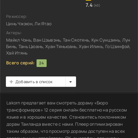
7.4
(40)
Режиссер:
Цинь Чжэюн, Ли Ятао
Актеры:
Майкл Чэнь, Ван Цзывэнь, Тан Сяотянь, Кун Сунцзинь, Лун
Бинь, Тань Цюань, Хуан Тяньюань, Хуан Илинь, Го Цзинфэй,
Хай Итянь
Всего серий:
24
Добавить в список
Lakorn предлагает вам смотреть дораму «Бюро
трансформеров» 12 серия онлайн бесплатно на русском
языке и в хорошем качестве. Становитесь поклонником
дорам Таиланда вместе с нами. Плеер оптимизирован
таким образом, что просмотр дорамы доступен на всех