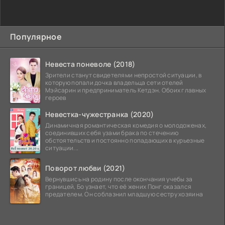
Популярное
Невеста поневоле (2018)
Зрители станут свидетелями непростой ситуации, в
которую попали дочка владельца сети отелей
Мэйсарин и предприниматель Кетдэн. Обоих главных
героев
Невестка-чужестранка (2020)
Динамичная романтическая комедия о молодоженах,
соединивших себя узами брака по стечению
обстоятельств и постоянно попадающих в курьезные
ситуации...
Поворот любви (2021)
Вернувшись на родину после окончания учебы за
границей, Бо узнает, что её жених Понг оказался
предателем. Он соблазнил младшую сестру хозяина