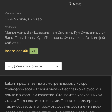
7.4
(40)
Режиссер:
Цинь Чжэюн, Ли Ятао
Актеры:
Майкл Чэнь, Ван Цзывэнь, Тан Сяотянь, Кун Сунцзинь, Лун
Бинь, Тань Цюань, Хуан Тяньюань, Хуан Илинь, Го Цзинфэй,
Хай Итянь
Всего серий:
24
Добавить в список
Lakorn предлагает вам смотреть дораму «Бюро
трансформеров» 1 серия онлайн бесплатно на русском
языке и в хорошем качестве. Становитесь поклонником
дорам Таиланда вместе с нами. Плеер оптимизирован
таким образом, что просмотр дорамы доступен на всех