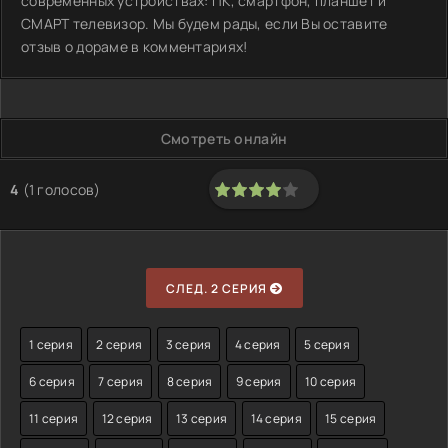
современных устройствах: ПК, смартфон, планшет и
СМАРТ телевизор. Мы будем рады, если Вы оставите
отзыв о дораме в комментариях!
Смотреть онлайн
4
(
1
голосов)
80
1
2
3
4
5
СЛЕД. 2 СЕРИЯ
1 серия
2 серия
3 серия
4 серия
5 серия
6 серия
7 серия
8 серия
9 серия
10 серия
11 серия
12 серия
13 серия
14 серия
15 серия