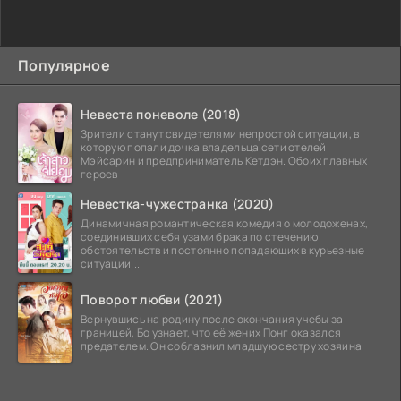
Популярное
Невеста поневоле (2018)
Зрители станут свидетелями непростой ситуации, в
которую попали дочка владельца сети отелей
Мэйсарин и предприниматель Кетдэн. Обоих главных
героев
Невестка-чужестранка (2020)
Динамичная романтическая комедия о молодоженах,
соединивших себя узами брака по стечению
обстоятельств и постоянно попадающих в курьезные
ситуации...
Поворот любви (2021)
Вернувшись на родину после окончания учебы за
границей, Бо узнает, что её жених Понг оказался
предателем. Он соблазнил младшую сестру хозяина