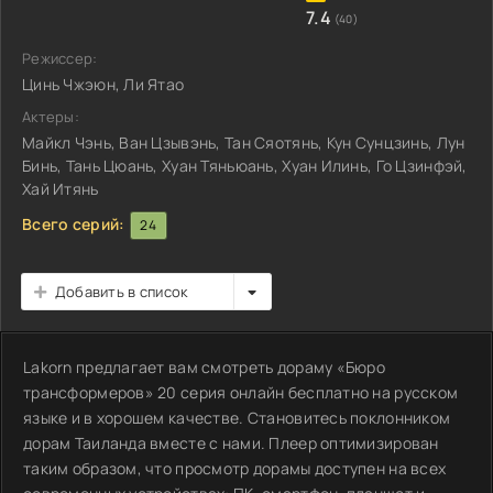
7.4
(40)
Режиссер:
Цинь Чжэюн, Ли Ятао
Актеры:
Майкл Чэнь, Ван Цзывэнь, Тан Сяотянь, Кун Сунцзинь, Лун
Бинь, Тань Цюань, Хуан Тяньюань, Хуан Илинь, Го Цзинфэй,
Хай Итянь
Всего серий:
24
Добавить в список
Lakorn предлагает вам смотреть дораму «Бюро
трансформеров» 20 серия онлайн бесплатно на русском
языке и в хорошем качестве. Становитесь поклонником
дорам Таиланда вместе с нами. Плеер оптимизирован
таким образом, что просмотр дорамы доступен на всех