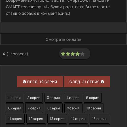
современных устройствах: ПК, смартфон, планшет и
СМАРТ телевизор. Мы будем рады, если Вы оставите
отзыв о дораме в комментариях!
Смотреть онлайн
4
(
1
голосов)
80
1
2
3
4
5
ПРЕД. 19 СЕРИЯ
СЛЕД. 21 СЕРИЯ
1 серия
2 серия
3 серия
4 серия
5 серия
6 серия
7 серия
8 серия
9 серия
10 серия
11 серия
12 серия
13 серия
14 серия
15 серия