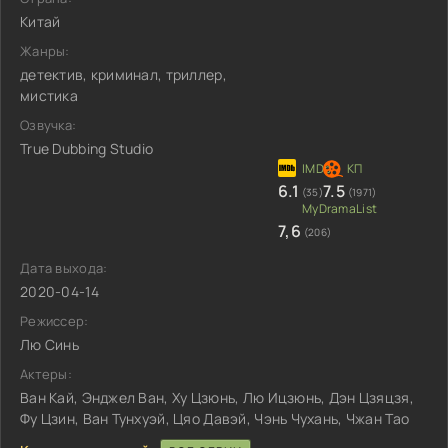
Китай
Жанры:
детектив, криминал, триллер,
мистика
Озвучка:
True Dubbing Studio
6.1
7.5
(35)
(1971)
7,6
(206)
Дата выхода:
2020-04-14
Режиссер:
Лю Синь
Актеры:
Ван Кай, Энджел Ван, Ху Цзюнь, Лю Ицзюнь, Дэн Цзяцзя,
Фу Цзин, Ван Тунхуэй, Цяо Давэй, Чэнь Чухань, Чжан Тао