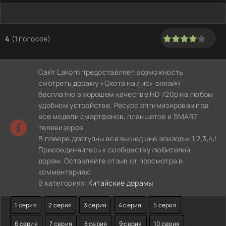
4
(
1
голосов)
80
1
2
3
4
5
Сайт Lakorn предоставляет возможность
смотреть дораму «Охота на лис» онлайн
бесплатно в хорошем качестве HD 720p на любом
удобном устройстве. Ресурс оптимизирован под
все модели смартфонов, планшетов и SMART
телевизоров.
В плеере доступны все вышедшие эпизоды: 1,2,3,4,5,6,7,8
Присоединяйтесь к сообществу любителей
дорам. Оставляйте отзыв от просмотра в
комментариях!
В категориях:
Китайские дорамы
1 серия
2 серия
3 серия
4 серия
5 серия
6 серия
7 серия
8 серия
9 серия
10 серия