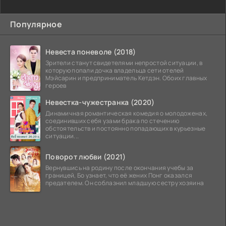
Популярное
Невеста поневоле (2018)
Зрители станут свидетелями непростой ситуации, в
которую попали дочка владельца сети отелей
Мэйсарин и предприниматель Кетдэн. Обоих главных
героев
Невестка-чужестранка (2020)
Динамичная романтическая комедия о молодоженах,
соединивших себя узами брака по стечению
обстоятельств и постоянно попадающих в курьезные
ситуации...
Поворот любви (2021)
Вернувшись на родину после окончания учебы за
границей, Бо узнает, что её жених Понг оказался
предателем. Он соблазнил младшую сестру хозяина