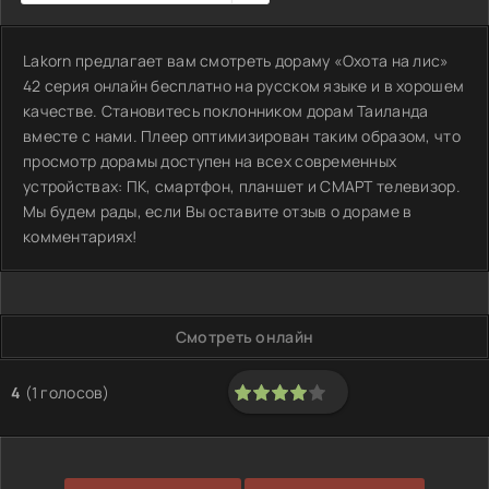
Lakorn предлагает вам смотреть дораму «Охота на лис»
42 серия онлайн бесплатно на русском языке и в хорошем
качестве. Становитесь поклонником дорам Таиланда
вместе с нами. Плеер оптимизирован таким образом, что
просмотр дорамы доступен на всех современных
устройствах: ПК, смартфон, планшет и СМАРТ телевизор.
Мы будем рады, если Вы оставите отзыв о дораме в
комментариях!
Смотреть онлайн
4
(
1
голосов)
80
1
2
3
4
5