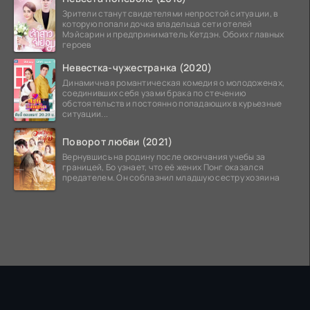
Зрители станут свидетелями непростой ситуации, в
которую попали дочка владельца сети отелей
Мэйсарин и предприниматель Кетдэн. Обоих главных
героев
Невестка-чужестранка (2020)
Динамичная романтическая комедия о молодоженах,
соединивших себя узами брака по стечению
обстоятельств и постоянно попадающих в курьезные
ситуации...
Поворот любви (2021)
Вернувшись на родину после окончания учебы за
границей, Бо узнает, что её жених Понг оказался
предателем. Он соблазнил младшую сестру хозяина