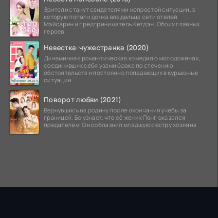
Зрители станут свидетелями непростой ситуации, в
которую попали дочка владельца сети отелей
Мэйсарин и предприниматель Кетдэн. Обоих главных
героев
Невестка-чужестранка (2020)
Динамичная романтическая комедия о молодоженах,
соединивших себя узами брака по стечению
обстоятельств и постоянно попадающих в курьезные
ситуации...
Поворот любви (2021)
Вернувшись на родину после окончания учебы за
границей, Бо узнает, что её жених Понг оказался
предателем. Он соблазнил младшую сестру хозяина