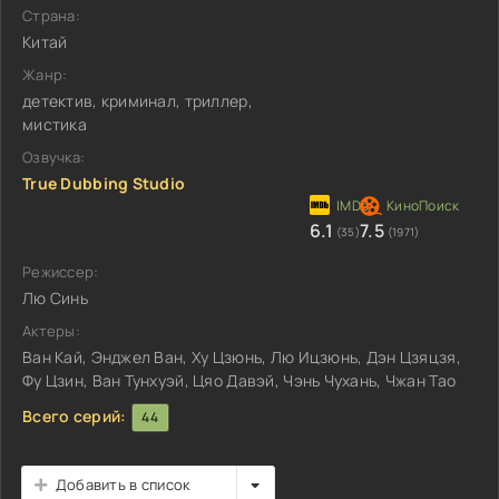
Страна:
Китай
Жанр:
детектив, криминал, триллер,
мистика
Озвучка:
True Dubbing Studio
6.1
7.5
(35)
(1971)
Режиссер:
Лю Синь
Актеры:
Ван Кай, Энджел Ван, Ху Цзюнь, Лю Ицзюнь, Дэн Цзяцзя,
Фу Цзин, Ван Тунхуэй, Цяо Давэй, Чэнь Чухань, Чжан Тао
Всего серий:
44
Добавить в список