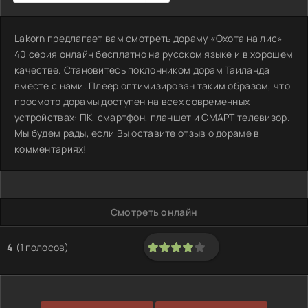
Lakorn предлагает вам смотреть дораму «Охота на лис»
40 серия онлайн бесплатно на русском языке и в хорошем
качестве. Становитесь поклонником дорам Таиланда
вместе с нами. Плеер оптимизирован таким образом, что
просмотр дорамы доступен на всех современных
устройствах: ПК, смартфон, планшет и СМАРТ телевизор.
Мы будем рады, если Вы оставите отзыв о дораме в
комментариях!
Смотреть онлайн
4
(
1
голосов)
80
1
2
3
4
5