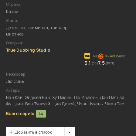
Страна:
Китай
Жанр:
детектив, криминал, триллер,
мистика
Озвучка:
True Dubbing Studio
6.1
7.5
(35)
(1971)
Режиссер:
Лю Синь
Актеры:
Ван Кай, Энджел Ван, Ху Цзюнь, Лю Ицзюнь, Дэн Цзяцзя,
Фу Цзин, Ван Тунхуэй, Цяо Давэй, Чэнь Чухань, Чжан Тао
Всего серий:
44
Добавить в список