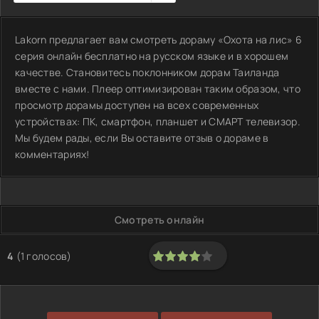
Lakorn предлагает вам смотреть дораму «Охота на лис» 6
серия онлайн бесплатно на русском языке и в хорошем
качестве. Становитесь поклонником дорам Таиланда
вместе с нами. Плеер оптимизирован таким образом, что
просмотр дорамы доступен на всех современных
устройствах: ПК, смартфон, планшет и СМАРТ телевизор.
Мы будем рады, если Вы оставите отзыв о дораме в
комментариях!
Смотреть онлайн
4
(
1
голосов)
80
1
2
3
4
5