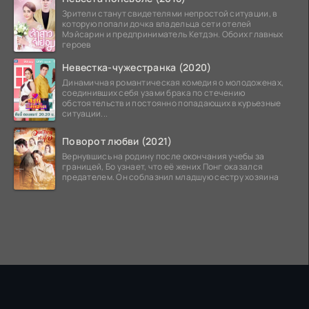
Зрители станут свидетелями непростой ситуации, в
которую попали дочка владельца сети отелей
Мэйсарин и предприниматель Кетдэн. Обоих главных
героев
Невестка-чужестранка (2020)
Динамичная романтическая комедия о молодоженах,
соединивших себя узами брака по стечению
обстоятельств и постоянно попадающих в курьезные
ситуации...
Поворот любви (2021)
Вернувшись на родину после окончания учебы за
границей, Бо узнает, что её жених Понг оказался
предателем. Он соблазнил младшую сестру хозяина