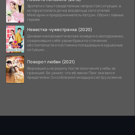
Зрители станут свидетелями непростой ситуации, в
которую попали дочка владельца сети отелей
Мэйсарин и предприниматель Кетдэн. Обоих главных
героев
Невестка-чужестранка (2020)
Динамичная романтическая комедия о молодоженах,
соединивших себя узами брака по стечению
обстоятельств и постоянно попадающих в курьезные
ситуации...
Поворот любви (2021)
Вернувшись на родину после окончания учебы за
границей, Бо узнает, что её жених Понг оказался
предателем. Он соблазнил младшую сестру хозяина