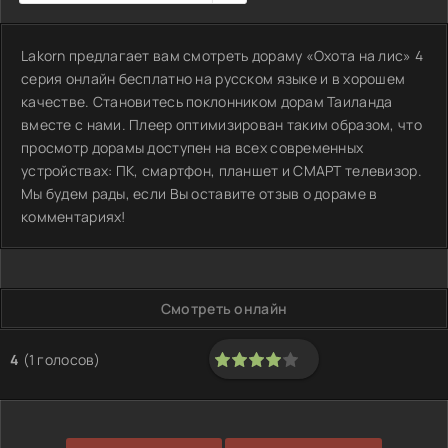
Lakorn предлагает вам смотреть дораму «Охота на лис» 4
серия онлайн бесплатно на русском языке и в хорошем
качестве. Становитесь поклонником дорам Таиланда
вместе с нами. Плеер оптимизирован таким образом, что
просмотр дорамы доступен на всех современных
устройствах: ПК, смартфон, планшет и СМАРТ телевизор.
Мы будем рады, если Вы оставите отзыв о дораме в
комментариях!
Смотреть онлайн
4
(
1
голосов)
80
1
2
3
4
5