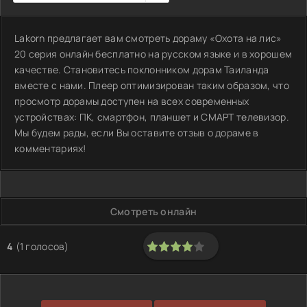
Lakorn предлагает вам смотреть дораму «Охота на лис»
20 серия онлайн бесплатно на русском языке и в хорошем
качестве. Становитесь поклонником дорам Таиланда
вместе с нами. Плеер оптимизирован таким образом, что
просмотр дорамы доступен на всех современных
устройствах: ПК, смартфон, планшет и СМАРТ телевизор.
Мы будем рады, если Вы оставите отзыв о дораме в
комментариях!
Смотреть онлайн
4
(
1
голосов)
80
1
2
3
4
5