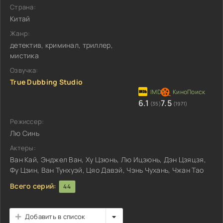
Страна:
Китай
Жанр:
детектив, криминал, триллер,
мистика
Озвучка:
True Dubbing Studio
6.1
7.5
(35)
(1971)
Режиссер:
Лю Синь
Актеры:
Ван Кай, Энджел Ван, Ху Цзюнь, Лю Ицзюнь, Дэн Цзяцзя,
Фу Цзин, Ван Тунхуэй, Цяо Давэй, Чэнь Чухань, Чжан Тао
Всего серий:
44
Добавить в список