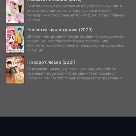
Зрители станут свидетелями непростой ситуации, в
которую попали дочка владельца сети отелей
Мэйсарин и предприниматель Кетдэн. Обоих главных
героев
Невестка-чужестранка (2020)
Динамичная романтическая комедия о молодоженах,
соединивших себя узами брака по стечению
обстоятельств и постоянно попадающих в курьезные
ситуации...
Поворот любви (2021)
Вернувшись на родину после окончания учебы за
границей, Бо узнает, что её жених Понг оказался
предателем. Он соблазнил младшую сестру хозяина