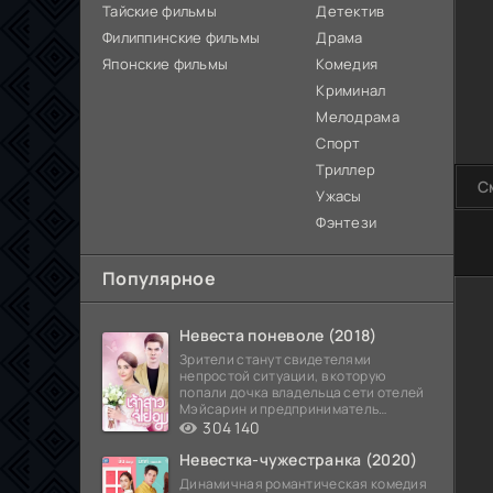
Тайские фильмы
Детектив
Филиппинские фильмы
Драма
Японские фильмы
Комедия
Криминал
Мелодрама
Спорт
Триллер
С
Ужасы
Фэнтези
100
Популярное
Невеста поневоле (2018)
Зрители станут свидетелями
непростой ситуации, в которую
попали дочка владельца сети отелей
Мэйсарин и предприниматель
Кетдэн. Обоих главных героев
304 140
Невестка-чужестранка (2020)
Динамичная романтическая комедия