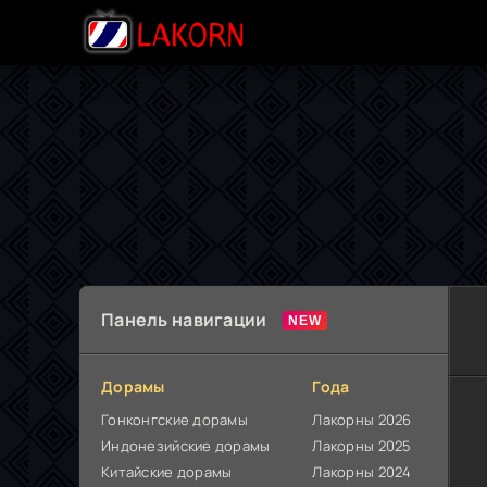
Панель навигации
Дорамы
Года
Гонконгские дорамы
Лакорны 2026
Индонезийские дорамы
Лакорны 2025
Китайские дорамы
Лакорны 2024