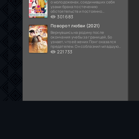
о молодоженах, соединивших себя
узами брака по стечению
обстоятельств и постоянно
попадающих в курьезные ситуации...
301 683
Поворот любви (2021)
Вернувшись на родину после
окончания учебы за границей, Бо
узнает, что её жених Понг оказался
предателем. Он соблазнил младшую
сестру хозяина
221 733