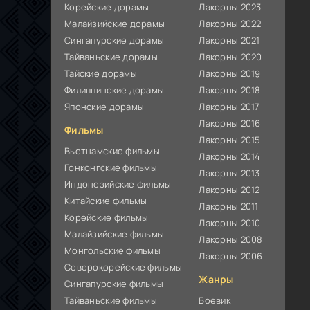
Корейские дорамы
Лакорны 2023
Малайзийские дорамы
Лакорны 2022
Сингапурские дорамы
Лакорны 2021
Тайваньские дорамы
Лакорны 2020
Тайские дорамы
Лакорны 2019
Филиппинские дорамы
Лакорны 2018
Японские дорамы
Лакорны 2017
Лакорны 2016
Фильмы
Лакорны 2015
Вьетнамские фильмы
Лакорны 2014
Гонконгские фильмы
Лакорны 2013
Индонезийские фильмы
Лакорны 2012
Китайские фильмы
Лакорны 2011
Корейские фильмы
Лакорны 2010
Малайзийские фильмы
Лакорны 2008
Монгольские фильмы
Лакорны 2006
Северокорейские фильмы
Жанры
Сингапурские фильмы
Тайваньские фильмы
Боевик