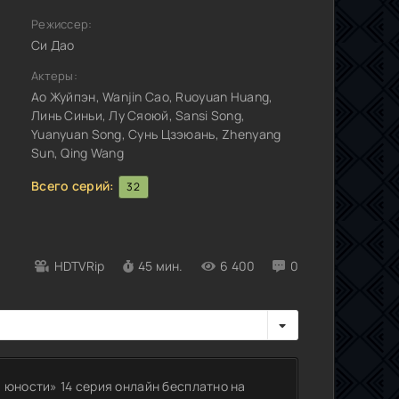
Режиссер:
Си Дао
Актеры:
Ао Жуйпэн, Wanjin Cao, Ruoyuan Huang,
Линь Синьи, Лу Сяоюй, Sansi Song,
Yuanyuan Song, Сунь Цзэюань, Zhenyang
Sun, Qing Wang
Всего серий:
32
HDTVRip
45 мин.
6 400
0
 юности» 14 серия онлайн бесплатно на