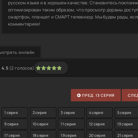
русском языке и в хорошем качестве. Становитесь поклонн
оптимизирован таким образом, что просмотр дорамы доступ
смартфон, планшет и СМАРТ телевизор. Мы будем рады, если
комментариях!
мотреть онлайн
4.5
(
2
голосов)
1
2
3
4
5
ПРЕД. 13 СЕРИЯ
СЛЕД
1 серия
2 серия
3 серия
4 серия
5 серия
9 серия
10 серия
11 серия
12 серия
13 серия
17 серия
18 серия
19 серия
20 серия
21 серия