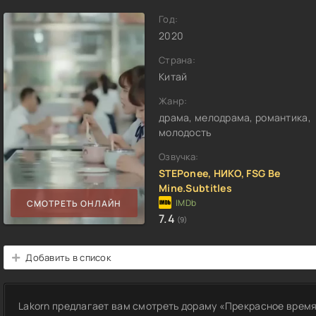
Год:
2020
Страна:
Китай
Жанр:
драма, мелодрама, романтика,
молодость
Озвучка:
STEPonee, НИКО, FSG Be
Mine.Subtitles
СМОТРЕТЬ ОНЛАЙН
7.4
(9)
Добавить в список
Lakorn предлагает вам смотреть дораму «Прекрасное время