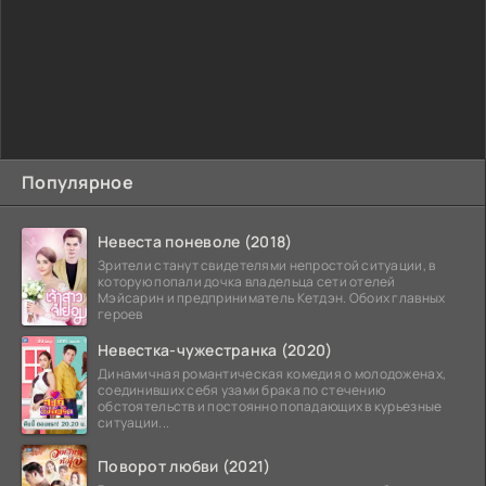
Популярное
Невеста поневоле (2018)
Зрители станут свидетелями непростой ситуации, в
которую попали дочка владельца сети отелей
Мэйсарин и предприниматель Кетдэн. Обоих главных
героев
Невестка-чужестранка (2020)
Динамичная романтическая комедия о молодоженах,
соединивших себя узами брака по стечению
обстоятельств и постоянно попадающих в курьезные
ситуации...
Поворот любви (2021)