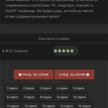
современных устройствах: ПК, смартфон, планшет и
СМАРТ телевизор. Мы будем рады, если Вы оставите
отзыв о дораме в комментариях!
Смотреть онлайн
4.5
(
2
голосов)
100
1
2
3
4
5
ПРЕД. 30 СЕРИЯ
СЛЕД. 32 СЕРИЯ
1 серия
2 серия
3 серия
4 серия
5 серия
6 серия
7 серия
8 серия
9 серия
10 серия
11 серия
12 серия
13 серия
14 серия
15 серия