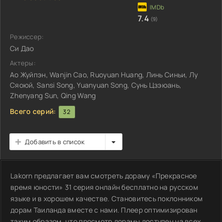
7.4
(9)
Режиссер:
Си Дао
Актеры:
Ао Жуйпэн, Wanjin Cao, Ruoyuan Huang, Линь Синьи, Лу
Сяоюй, Sansi Song, Yuanyuan Song, Сунь Цзэюань,
Zhenyang Sun, Qing Wang
Всего серий:
32
Добавить в список
Lakorn предлагает вам смотреть дораму «Прекрасное
время юности» 31 серия онлайн бесплатно на русском
языке и в хорошем качестве. Становитесь поклонником
дорам Таиланда вместе с нами. Плеер оптимизирован
таким образом, что просмотр дорамы доступен на всех