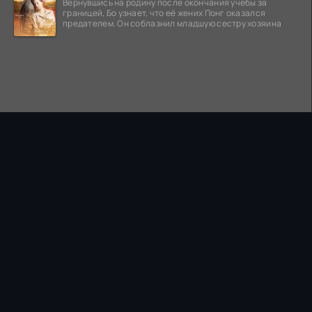
Вернувшись на родину после окончания учебы за
границей, Бо узнает, что её жених Понг оказался
предателем. Он соблазнил младшую сестру хозяина
ПРАВООБЛАДАТЕЛЯМ