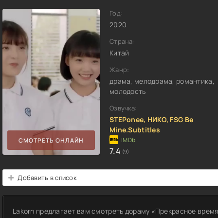
Год:
2020
Страна:
Китай
Жанр:
драма, мелодрама, романтика,
молодость
Озвучка:
STEPonee, НИКО, FSG Be
Mine.Subtitles
СМОТРЕТЬ ОНЛАЙН
7.4
(9)
Добавить в список
Lakorn предлагает вам смотреть дораму «Прекрасное время