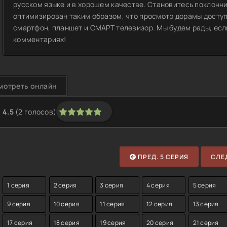
русском языке и в хорошем качестве. Становитесь поклонн
оптимизирован таким образом, что просмотр дорамы доступ
смартфон, планшет и СМАРТ телевизор. Мы будем рады, если
комментариях!
мотреть онлайн
4.5
(
2
голосов)
1
2
3
4
5
ПРЕД. 5 СЕРИЯ
СЛЕД
1 серия
2 серия
3 серия
4 серия
5 серия
9 серия
10 серия
11 серия
12 серия
13 серия
17 серия
18 серия
19 серия
20 серия
21 серия