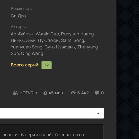
Режиссер:
Си Дао
Актеры:
Ао Жуйпэн, Wanjin Cao, Ruoyuan Huang,
Линь Синьи, Лу Сяоюй, Sansi Song,
Yuanyuan Song, Сунь Цзэюань, Zhenyang
Sun, Qing Wang
Всего серий:
32
HDTVRip
45 мин.
6 442
0
 юности» 6 серия онлайн бесплатно на