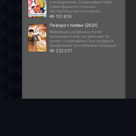
о молодоженах, соединивших себя
узами брака по стечению
обстоятельств и постоянно
попадающих в курьезные ситуации...
301 839
Поворот любви (2021)
Вернувшись на родину после
окончания учебы за границей, Бо
узнает, что её жених Понг оказался
предателем. Он соблазнил младшую
сестру хозяина
222 007