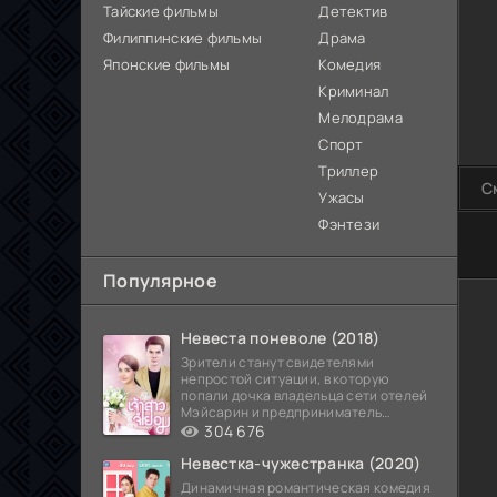
Тайские фильмы
Детектив
Филиппинские фильмы
Драма
Японские фильмы
Комедия
Криминал
Мелодрама
Спорт
Триллер
С
Ужасы
Фэнтези
100
Популярное
Невеста поневоле (2018)
Зрители станут свидетелями
непростой ситуации, в которую
попали дочка владельца сети отелей
Мэйсарин и предприниматель
Кетдэн. Обоих главных героев
304 676
Невестка-чужестранка (2020)
Динамичная романтическая комедия