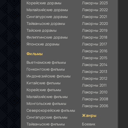
Корейские дорамы
Лакорны 2023
Малайзийские дорамы
Лакорны 2022
Сингапурские дорамы
Лакорны 2021
Тайваньские дорамы
Лакорны 2020
Тайские дорамы
Лакорны 2019
Филиппинские дорамы
Лакорны 2018
Японские дорамы
Лакорны 2017
Лакорны 2016
Фильмы
Лакорны 2015
Вьетнамские фильмы
Лакорны 2014
Гонконгские фильмы
Лакорны 2013
Индонезийские фильмы
Лакорны 2012
Китайские фильмы
Лакорны 2011
Корейские фильмы
Лакорны 2010
Малайзийские фильмы
Лакорны 2008
Монгольские фильмы
Лакорны 2006
Северокорейские фильмы
Жанры
Сингапурские фильмы
Тайваньские фильмы
Боевик