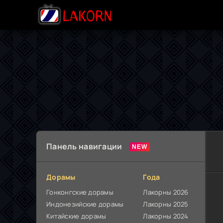
Панель навигации
Дорамы
Года
Гонконгские дорамы
Лакорны 2026
Индонезийские дорамы
Лакорны 2025
Китайские дорамы
Лакорны 2024