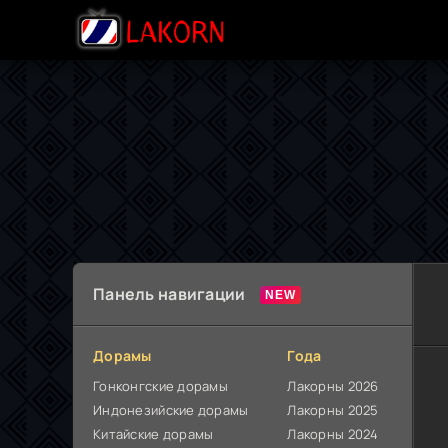
Панель навигации
Дорамы
Года
Гонконгские дорамы
Лакорны 2026
Индонезийские дорамы
Лакорны 2025
Китайские дорамы
Лакорны 2024