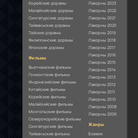
Корейские дорамы
Лакорны 2023
Малайзийские дорамы
Лакорны 2022
Сингапурские дорамы
Лакорны 2021
Тайваньские дорамы
Лакорны 2020
Тайские дорамы
Лакорны 2019
Филиппинские дорамы
Лакорны 2018
Японские дорамы
Лакорны 2017
Лакорны 2016
Фильмы
Лакорны 2015
Вьетнамские фильмы
Лакорны 2014
Гонконгские фильмы
Лакорны 2013
Индонезийские фильмы
Лакорны 2012
Китайские фильмы
Лакорны 2011
Корейские фильмы
Лакорны 2010
Малайзийские фильмы
Лакорны 2008
Монгольские фильмы
Лакорны 2006
Северокорейские фильмы
Жанры
Сингапурские фильмы
Тайваньские фильмы
Боевик