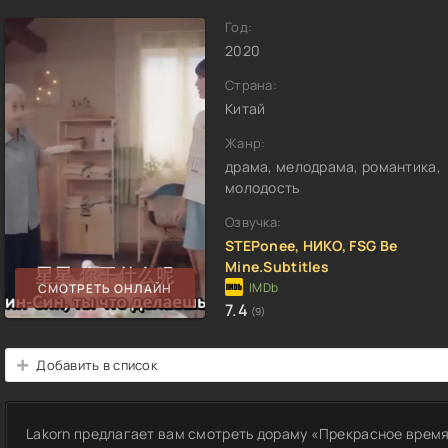
Год:
2020
Страна:
Китай
Жанр:
драма, мелодрама, романтика,
молодость
Озвучка:
STEPonee, НИКО, FSG Be
Mine.Subtitles
СМОТРЕТЬ ОНЛАЙН
7.4
(9)
Добавить в список
Lakorn предлагает вам смотреть дораму «Прекрасное время