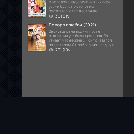
о молодоженах, соединивших себя
узами брака по стечению
обстоятельств и постоянно
попадающих в курьезные ситуации...
301 819
Поворот любви (2021)
Вернувшись на родину после
окончания учебы за границей, Бо
узнает, что её жених Понг оказался
предателем. Он соблазнил младшую
сестру хозяина
221 984