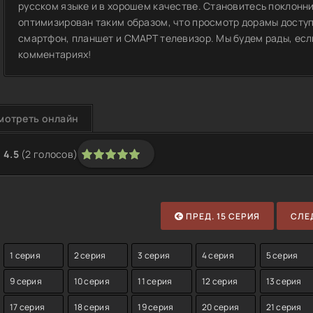
русском языке и в хорошем качестве. Становитесь поклонн
оптимизирован таким образом, что просмотр дорамы доступ
смартфон, планшет и СМАРТ телевизор. Мы будем рады, если
комментариях!
мотреть онлайн
4.5
(
2
голосов)
1
2
3
4
5
ПРЕД. 15 СЕРИЯ
СЛЕД
1 серия
2 серия
3 серия
4 серия
5 серия
9 серия
10 серия
11 серия
12 серия
13 серия
17 серия
18 серия
19 серия
20 серия
21 серия