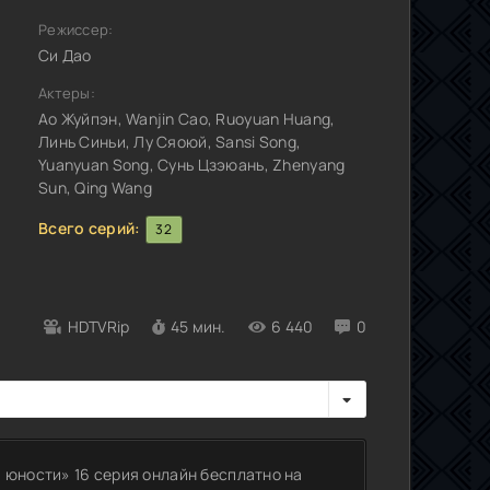
Режиссер:
Си Дао
Актеры:
Ао Жуйпэн, Wanjin Cao, Ruoyuan Huang,
Линь Синьи, Лу Сяоюй, Sansi Song,
Yuanyuan Song, Сунь Цзэюань, Zhenyang
Sun, Qing Wang
Всего серий:
32
HDTVRip
45 мин.
6 440
0
 юности» 16 серия онлайн бесплатно на