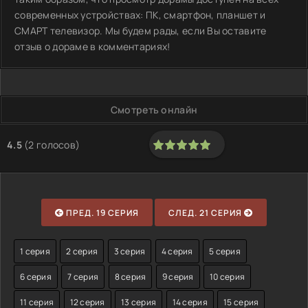
современных устройствах: ПК, смартфон, планшет и
СМАРТ телевизор. Мы будем рады, если Вы оставите
отзыв о дораме в комментариях!
Смотреть онлайн
4.5
(
2
голосов)
100
1
2
3
4
5
ПРЕД. 19 СЕРИЯ
СЛЕД. 21 СЕРИЯ
1 серия
2 серия
3 серия
4 серия
5 серия
6 серия
7 серия
8 серия
9 серия
10 серия
11 серия
12 серия
13 серия
14 серия
15 серия