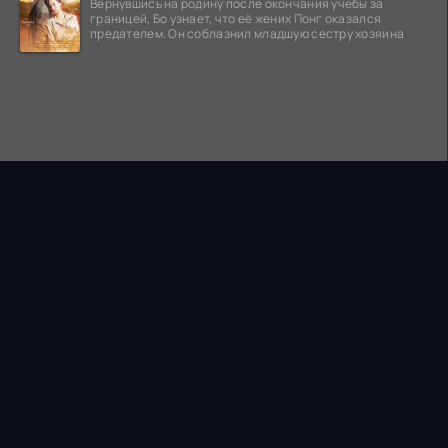
Вернувшись на родину после окончания учебы за
границей, Бо узнает, что её жених Понг оказался
предателем. Он соблазнил младшую сестру хозяина
ПРАВООБЛАДАТЕЛЯМ