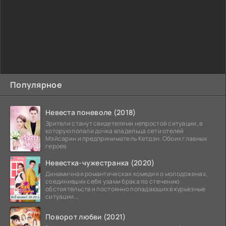
Популярное
Невеста поневоле (2018)
Зрители станут свидетелями непростой ситуации, в
которую попали дочка владельца сети отелей
Мэйсарин и предприниматель Кетдэн. Обоих главных
героев
Невестка-чужестранка (2020)
Динамичная романтическая комедия о молодоженах,
соединивших себя узами брака по стечению
обстоятельств и постоянно попадающих в курьезные
ситуации...
Поворот любви (2021)