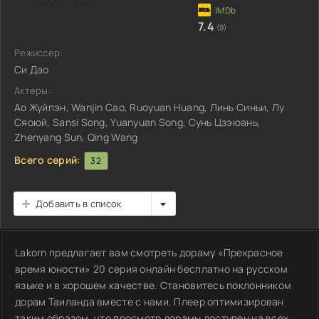
7.4
(9)
Режиссер:
Си Дао
Актеры:
Ао Жуйпэн, Wanjin Cao, Ruoyuan Huang, Линь Синьи, Лу
Сяоюй, Sansi Song, Yuanyuan Song, Сунь Цзэюань,
Zhenyang Sun, Qing Wang
Всего серий:
32
Добавить в список
Lakorn предлагает вам смотреть дораму «Прекрасное
время юности» 20 серия онлайн бесплатно на русском
языке и в хорошем качестве. Становитесь поклонником
дорам Таиланда вместе с нами. Плеер оптимизирован
таким образом, что просмотр дорамы доступен на всех