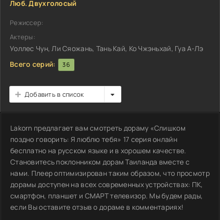
Люб. Двухголосый
Режиссер:
Актеры:
Уоллес Чун, Ли Сяожань, Тань Кай, Ко Чжэньхай, Гуа А-Лэ
Всего серий:
36
Добавить в список
Lakorn предлагает вам смотреть дораму «Слишком
поздно говорить: Я люблю тебя» 17 серия онлайн
бесплатно на русском языке и в хорошем качестве.
Становитесь поклонником дорам Таиланда вместе с
нами. Плеер оптимизирован таким образом, что просмотр
дорамы доступен на всех современных устройствах: ПК,
смартфон, планшет и СМАРТ телевизор. Мы будем рады,
если Вы оставите отзыв о дораме в комментариях!