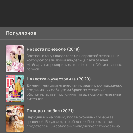
Популярное
Невеста поневоле (2018)
Зрители станут свидетелями непростой ситуации, в
которую попали дочка владельца сети отелей
Мэйсарин и предприниматель Кетдэн. Обоих главных
героев
Невестка-чужестранка (2020)
Динамичная романтическая комедия о молодоженах,
соединивших себя узами брака по стечению
обстоятельств и постоянно попадающих в курьезные
ситуации...
Поворот любви (2021)
Вернувшись на родину после окончания учебы за
границей, Бо узнает, что её жених Понг оказался
предателем. Он соблазнил младшую сестру хозяина