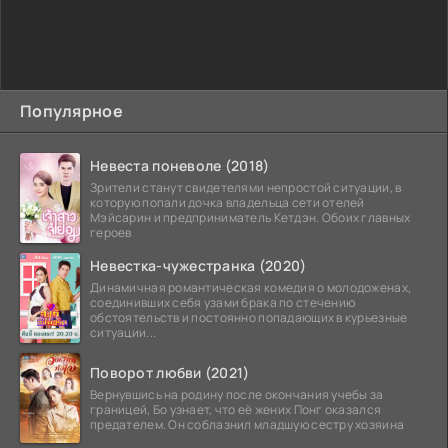
Популярное
Невеста поневоле (2018)
Зрители станут свидетелями непростой ситуации, в
которую попали дочка владельца сети отелей
Мэйсарин и предприниматель Кетдэн. Обоих главных
героев
Невестка-чужестранка (2020)
Динамичная романтическая комедия о молодоженах,
соединивших себя узами брака по стечению
обстоятельств и постоянно попадающих в курьезные
ситуации...
Поворот любви (2021)
Вернувшись на родину после окончания учебы за
границей, Бо узнает, что её жених Понг оказался
предателем. Он соблазнил младшую сестру хозяина