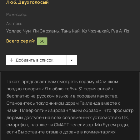
Люб. Двухголосый
Режиссер:
Актеры:
Уоллес Чун, Ли Сяожань, Тань Кай, Ко Чжэньхай, Гуа А-Лэ
Всего серий:
36
Добавить в список
Lakorn предлагает вам смотреть дораму «Слишком
поздно говорить: Я люблю тебя» 31 серия онлайн
бесплатно на русском языке и в хорошем качестве.
Становитесь поклонником дорам Таиланда вместе с
нами. Плеер оптимизирован таким образом, что просмотр
дорамы доступен на всех современных устройствах: ПК,
смартфон, планшет и СМАРТ телевизор. Мы будем рады,
если Вы оставите отзыв о дораме в комментариях!