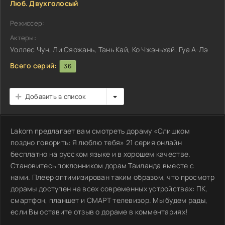
Люб. Двухголосый
Режиссер:
Актеры:
Уоллес Чун, Ли Сяожань, Тань Кай, Ко Чжэньхай, Гуа А-Лэ
Всего серий:
36
Добавить в список
Lakorn предлагает вам смотреть дораму «Слишком
поздно говорить: Я люблю тебя» 21 серия онлайн
бесплатно на русском языке и в хорошем качестве.
Становитесь поклонником дорам Таиланда вместе с
нами. Плеер оптимизирован таким образом, что просмотр
дорамы доступен на всех современных устройствах: ПК,
смартфон, планшет и СМАРТ телевизор. Мы будем рады,
если Вы оставите отзыв о дораме в комментариях!