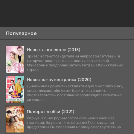
Популярное
Невеста поневоле (2018)
Зрители станут свидетелями непростой ситуации, в
которую попали дочка владельца сети отелей
Мэйсарин и предприниматель Кетдэн. Обоих главных
героев
Невестка-чужестранка (2020)
Динамичная романтическая комедия о молодоженах,
соединивших себя узами брака по стечению
обстоятельств и постоянно попадающих в курьезные
ситуации...
Поворот любви (2021)
Вернувшись на родину после окончания учебы за
границей, Бо узнает, что её жених Понг оказался
предателем. Он соблазнил младшую сестру хозяина