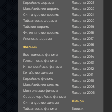
Корейские дорамы
Лакорны 2023
Малайзийские дорамы
Лакорны 2022
Сингапурские дорамы
Лакорны 2021
Тайваньские дорамы
Лакорны 2020
Тайские дорамы
Лакорны 2019
Филиппинские дорамы
Лакорны 2018
Японские дорамы
Лакорны 2017
Лакорны 2016
Фильмы
Лакорны 2015
Вьетнамские фильмы
Лакорны 2014
Гонконгские фильмы
Лакорны 2013
Индонезийские фильмы
Лакорны 2012
Китайские фильмы
Лакорны 2011
Корейские фильмы
Лакорны 2010
Малайзийские фильмы
Лакорны 2008
Монгольские фильмы
Лакорны 2006
Северокорейские фильмы
Жанры
Сингапурские фильмы
Тайваньские фильмы
Боевик