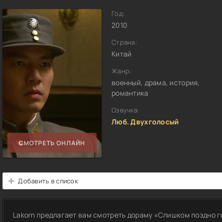
Год:
2010
Страна:
Китай
Жанр:
военный, драма, история,
романтика
Озвучка:
Люб. Двухголосый
СМОТРЕТЬ ОНЛАЙН
Добавить в список
Lakorn предлагает вам смотреть дораму «Слишком поздно г