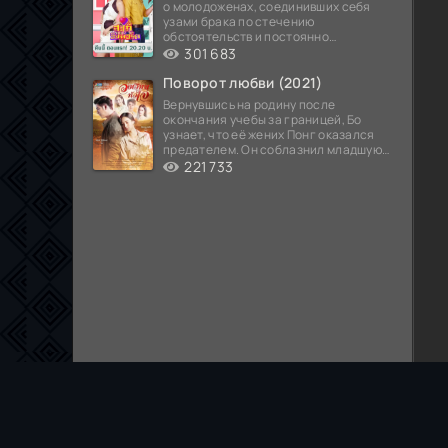
о молодоженах, соединивших себя
узами брака по стечению
обстоятельств и постоянно
попадающих в курьезные ситуации...
301 683
Поворот любви (2021)
Вернувшись на родину после
окончания учебы за границей, Бо
узнает, что её жених Понг оказался
предателем. Он соблазнил младшую
сестру хозяина
221 733