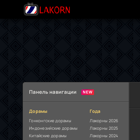
Панель навигации
Дорамы
Года
Гонконгские дорамы
Лакорны 2026
Индонезийские дорамы
Лакорны 2025
Китайские дорамы
Лакорны 2024