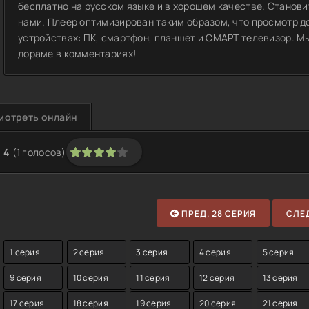
бесплатно на русском языке и в хорошем качестве. Станов
нами. Плеер оптимизирован таким образом, что просмотр д
устройствах: ПК, смартфон, планшет и СМАРТ телевизор. Мы
дораме в комментариях!
мотреть онлайн
4
(
1
голосов)
1
2
3
4
5
ПРЕД. 28 СЕРИЯ
СЛЕД
1 серия
2 серия
3 серия
4 серия
5 серия
9 серия
10 серия
11 серия
12 серия
13 серия
17 серия
18 серия
19 серия
20 серия
21 серия