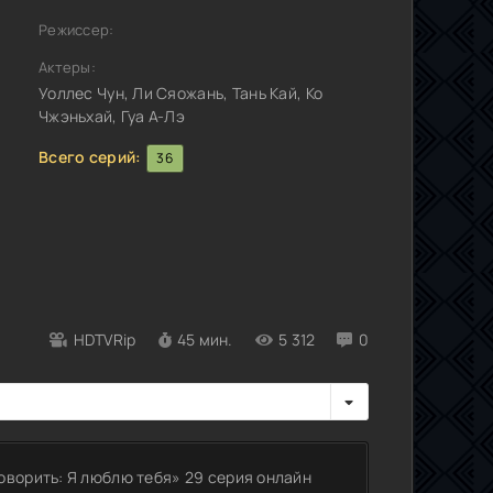
Режиссер:
Актеры:
Уоллес Чун, Ли Сяожань, Тань Кай, Ко
Чжэньхай, Гуа А-Лэ
Всего серий:
36
HDTVRip
45 мин.
5 312
0
оворить: Я люблю тебя» 29 серия онлайн