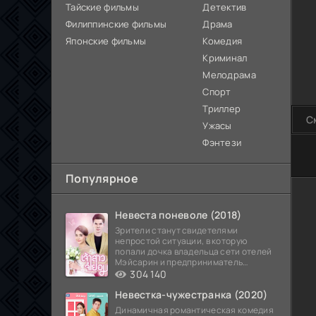
Тайские фильмы
Детектив
Филиппинские фильмы
Драма
Японские фильмы
Комедия
Криминал
Мелодрама
Спорт
Триллер
С
Ужасы
Фэнтези
80
Популярное
Невеста поневоле (2018)
Зрители станут свидетелями
непростой ситуации, в которую
попали дочка владельца сети отелей
Мэйсарин и предприниматель
Кетдэн. Обоих главных героев
304 140
Невестка-чужестранка (2020)
Динамичная романтическая комедия