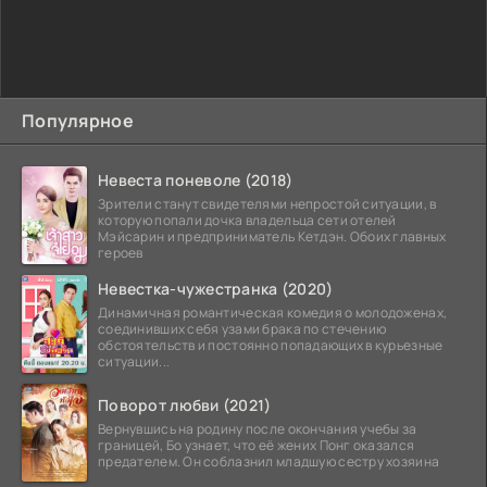
Популярное
Невеста поневоле (2018)
Зрители станут свидетелями непростой ситуации, в
которую попали дочка владельца сети отелей
Мэйсарин и предприниматель Кетдэн. Обоих главных
героев
Невестка-чужестранка (2020)
Динамичная романтическая комедия о молодоженах,
соединивших себя узами брака по стечению
обстоятельств и постоянно попадающих в курьезные
ситуации...
Поворот любви (2021)
Вернувшись на родину после окончания учебы за
границей, Бо узнает, что её жених Понг оказался
предателем. Он соблазнил младшую сестру хозяина