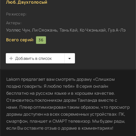
Люб. Двухголосый
Режиссер:
Актеры:
Уоллес Чун, Ли Сяожань, Тань Кай, Ко Чжэньхай, Гуа А-Лэ
Всего серий:
36
Добавить в список
Lakorn предлагает вам смотреть дораму «Слишком
поздно говорить: Я люблю тебя» 8 серия онлайн
бесплатно на русском языке и в хорошем качестве.
Становитесь поклонником дорам Таиланда вместе с
нами. Плеер оптимизирован таким образом, что просмотр
дорамы доступен на всех современных устройствах: ПК,
смартфон, планшет и СМАРТ телевизор. Мы будем рады,
если Вы оставите отзыв о дораме в комментариях!