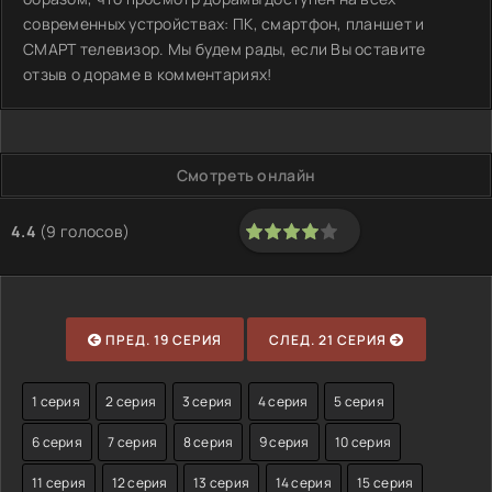
современных устройствах: ПК, смартфон, планшет и
СМАРТ телевизор. Мы будем рады, если Вы оставите
отзыв о дораме в комментариях!
Смотреть онлайн
4.4
(
9
голосов)
80
1
2
3
4
5
ПРЕД. 19 СЕРИЯ
СЛЕД. 21 СЕРИЯ
1 серия
2 серия
3 серия
4 серия
5 серия
6 серия
7 серия
8 серия
9 серия
10 серия
11 серия
12 серия
13 серия
14 серия
15 серия