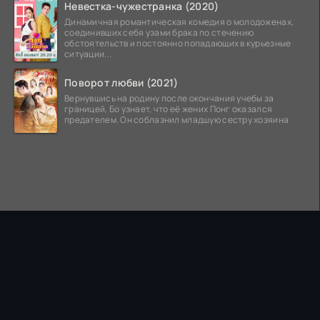
Невестка-чужестранка (2020)
Динамичная романтическая комедия о молодоженах,
соединивших себя узами брака по стечению
обстоятельств и постоянно попадающих в курьезные
ситуации...
Поворот любви (2021)
Вернувшись на родину после окончания учебы за
границей, Бо узнает, что её жених Понг оказался
предателем. Он соблазнил младшую сестру хозяина