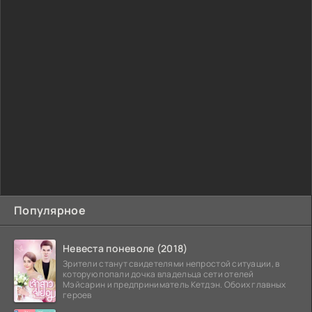
Популярное
Невеста поневоле (2018)
Зрители станут свидетелями непростой ситуации, в
которую попали дочка владельца сети отелей
Мэйсарин и предприниматель Кетдэн. Обоих главных
героев