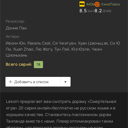
8.5
8.2
(441)
(2140)
Режиссер:
Дэнни Пан
Актеры:
Ивонн Юн, Ракель Сюй, Ся Чжигуан, Хуан Цзюньцзе, Си Ю
Ли, Xuan Zhao, Лю Жогу, Тун Лэй, Юэ Юэли, Чжан
Цзюньхань
Всего серий:
78
Добавить в список
Lakorn предлагает вам смотреть дораму «Смертельная
игра» 20 серия онлайн бесплатно на русском языке и в
хорошем качестве. Становитесь поклонником дорам
Таиланда вместе с нами. Плеер оптимизирован таким
образом, что просмотр дорамы доступен на всех