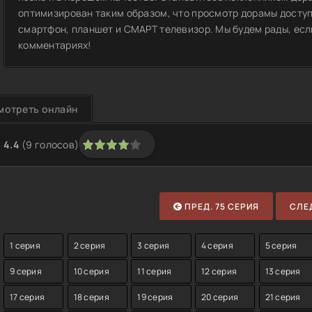
оптимизирован таким образом, что просмотр дорамы доступ
смартфон, планшет и СМАРТ телевизор. Мы будем рады, если
комментариях!
мотреть онлайн
4.4
(
9
голосов)
1
2
3
4
5
ПРЕД. 75 СЕРИЯ
СЛЕД
1 серия
2 серия
3 серия
4 серия
5 серия
9 серия
10 серия
11 серия
12 серия
13 серия
17 серия
18 серия
19 серия
20 серия
21 серия