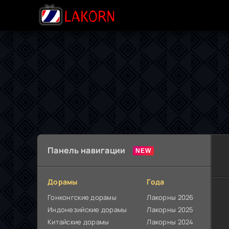
Панель навигации
Дорамы
Года
Гонконгские дорамы
Лакорны 2026
Индонезийские дорамы
Лакорны 2025
Китайские дорамы
Лакорны 2024