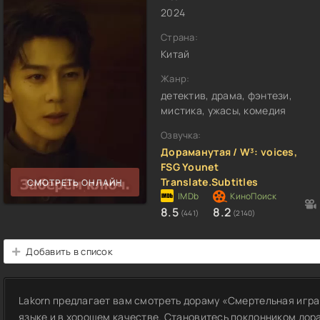
2024
Страна:
Китай
Жанр:
детектив, драма, фэнтези,
мистика, ужасы, комедия
Озвучка:
Дораманутая / W³: voices,
FSG Younet
Translate.Subtitles
СМОТРЕТЬ ОНЛАЙН
8.5
8.2
(441)
(2140)
Добавить в список
Lakorn предлагает вам смотреть дораму «Смертельная игра
языке и в хорошем качестве. Становитесь поклонником дор