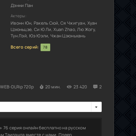
Дэнни Пан
Актеры:
Ивонн Юн, Ракель Сюй, Ся Чжигуан, Хуан
Цзюньцзе, Си Ю Ли, Xuan Zhao, Лю Жогу,
Тун Лэй, Юэ Юэли, Чжан Цзюньхань
Всего серий:
78
WEB-DLRip 720p
20 мин.
23 420
2
» 76 серия онлайн бесплатно на русском
ам Таиланда вместе с нами. Плеер