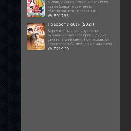
о молодоженах, соединивших себя
узами брака по стечению
обстоятельств и постоянно
попадающих в курьезные ситуации...
301 795
Поворот любви (2021)
Вернувшись на родину после
окончания учебы за границей, Бо
узнает, что её жених Понг оказался
предателем. Он соблазнил младшую
сестру хозяина
221 929