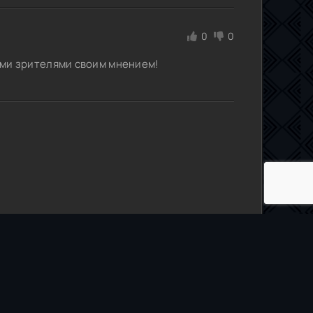
0
0
гими зрителями своим мнением!