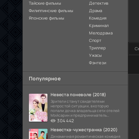
Тайские фильмы
Детектив
Филиппинские фильмы
Драма
Японские фильмы
Комедия
Криминал
Мелодрама
Спорт
Триллер
С
Ужасы
Фэнтези
80
Популярное
Невеста поневоле (2018)
Зрители станут свидетелями
непростой ситуации, в которую
попали дочка владельца сети отелей
Мэйсарин и предприниматель
Кетдэн. Обоих главных героев
304 442
Невестка-чужестранка (2020)
Динамичная романтическая комедия