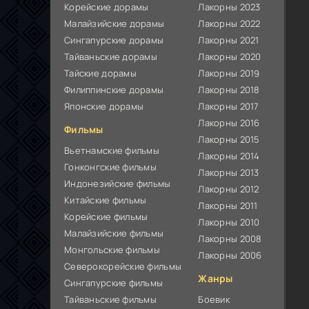
Корейские дорамы
Лакорны 2023
Малайзийские дорамы
Лакорны 2022
Сингапурские дорамы
Лакорны 2021
Тайваньские дорамы
Лакорны 2020
Тайские дорамы
Лакорны 2019
Филиппинские дорамы
Лакорны 2018
Японские дорамы
Лакорны 2017
Лакорны 2016
Фильмы
Лакорны 2015
Вьетнамские фильмы
Лакорны 2014
Гонконгские фильмы
Лакорны 2013
Индонезийские фильмы
Лакорны 2012
Китайские фильмы
Лакорны 2011
Корейские фильмы
Лакорны 2010
Малайзийские фильмы
Лакорны 2008
Монгольские фильмы
Лакорны 2006
Северокорейские фильмы
Жанры
Сингапурские фильмы
Тайваньские фильмы
Боевик