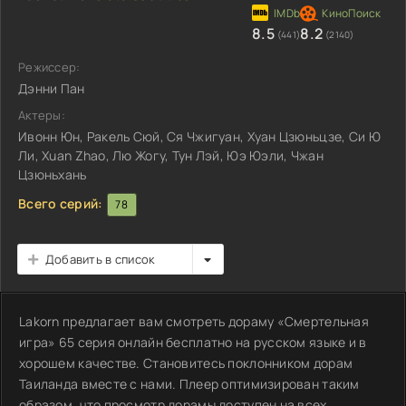
8.5
8.2
(441)
(2140)
Режиссер:
Дэнни Пан
Актеры:
Ивонн Юн, Ракель Сюй, Ся Чжигуан, Хуан Цзюньцзе, Си Ю
Ли, Xuan Zhao, Лю Жогу, Тун Лэй, Юэ Юэли, Чжан
Цзюньхань
Всего серий:
78
Добавить в список
Lakorn предлагает вам смотреть дораму «Смертельная
игра» 65 серия онлайн бесплатно на русском языке и в
хорошем качестве. Становитесь поклонником дорам
Таиланда вместе с нами. Плеер оптимизирован таким
образом, что просмотр дорамы доступен на всех