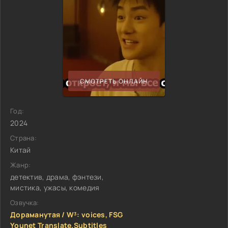
СМОТРЕТЬ ОНЛАЙН
Год:
2024
Страна:
Китай
Жанр:
детектив, драма, фэнтези,
мистика, ужасы, комедия
Озвучка:
Дораманутая / W³: voices, FSG
Younet Translate.Subtitles