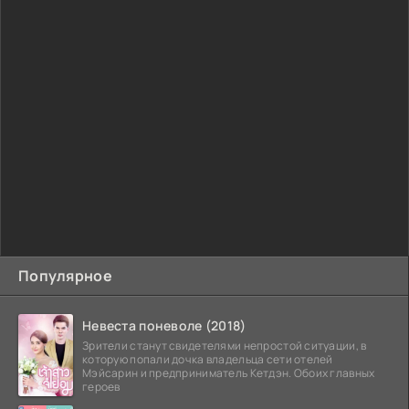
Популярное
Невеста поневоле (2018)
Зрители станут свидетелями непростой ситуации, в
которую попали дочка владельца сети отелей
Мэйсарин и предприниматель Кетдэн. Обоих главных
героев