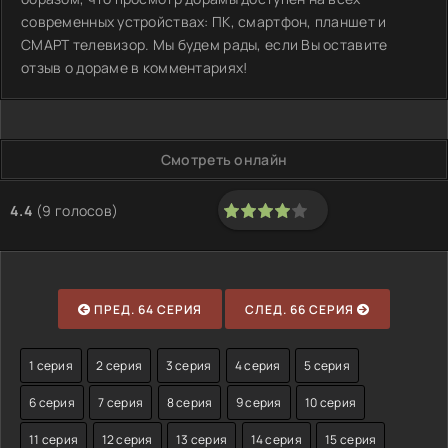
современных устройствах: ПК, смартфон, планшет и
СМАРТ телевизор. Мы будем рады, если Вы оставите
отзыв о дораме в комментариях!
Смотреть онлайн
4.4
(
9
голосов)
80
1
2
3
4
5
ПРЕД. 64 СЕРИЯ
СЛЕД. 66 СЕРИЯ
1 серия
2 серия
3 серия
4 серия
5 серия
6 серия
7 серия
8 серия
9 серия
10 серия
11 серия
12 серия
13 серия
14 серия
15 серия