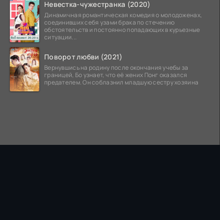
Невестка-чужестранка (2020)
Динамичная романтическая комедия о молодоженах,
соединивших себя узами брака по стечению
обстоятельств и постоянно попадающих в курьезные
ситуации...
Поворот любви (2021)
Вернувшись на родину после окончания учебы за
границей, Бо узнает, что её жених Понг оказался
предателем. Он соблазнил младшую сестру хозяина