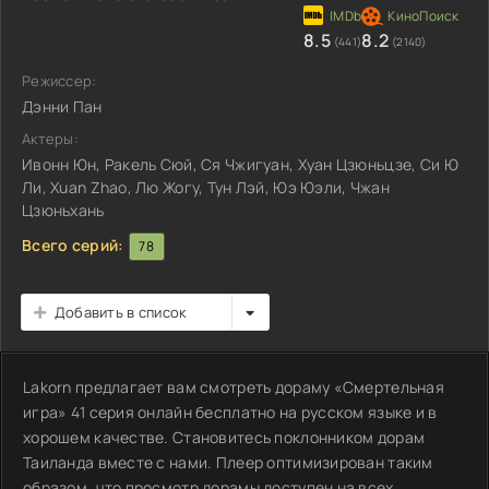
8.5
8.2
(441)
(2140)
Режиссер:
Дэнни Пан
Актеры:
Ивонн Юн, Ракель Сюй, Ся Чжигуан, Хуан Цзюньцзе, Си Ю
Ли, Xuan Zhao, Лю Жогу, Тун Лэй, Юэ Юэли, Чжан
Цзюньхань
Всего серий:
78
Добавить в список
Lakorn предлагает вам смотреть дораму «Смертельная
игра» 41 серия онлайн бесплатно на русском языке и в
хорошем качестве. Становитесь поклонником дорам
Таиланда вместе с нами. Плеер оптимизирован таким
образом, что просмотр дорамы доступен на всех