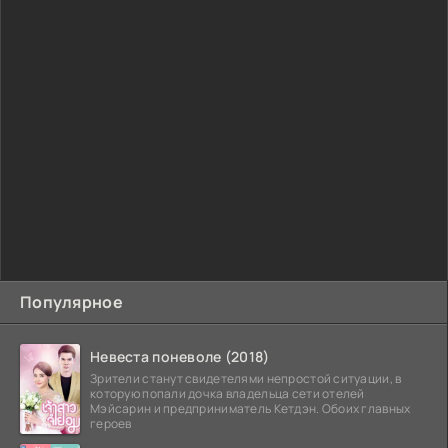
Популярное
Невеста поневоле (2018)
Зрители станут свидетелями непростой ситуации, в
которую попали дочка владельца сети отелей
Мэйсарин и предприниматель Кетдэн. Обоих главных
героев