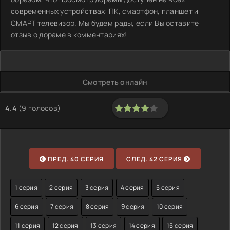
современных устройствах: ПК, смартфон, планшет и
СМАРТ телевизор. Мы будем рады, если Вы оставите
отзыв о дораме в комментариях!
Смотреть онлайн
4.4
(
9
голосов)
80
1
2
3
4
5
ПРЕД. 40 СЕРИЯ
СЛЕД. 42 СЕРИЯ
1 серия
2 серия
3 серия
4 серия
5 серия
6 серия
7 серия
8 серия
9 серия
10 серия
11 серия
12 серия
13 серия
14 серия
15 серия