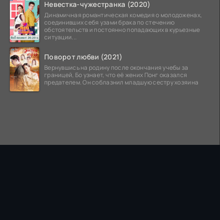
Невестка-чужестранка (2020)
Динамичная романтическая комедия о молодоженах,
соединивших себя узами брака по стечению
обстоятельств и постоянно попадающих в курьезные
ситуации...
Поворот любви (2021)
Вернувшись на родину после окончания учебы за
границей, Бо узнает, что её жених Понг оказался
предателем. Он соблазнил младшую сестру хозяина